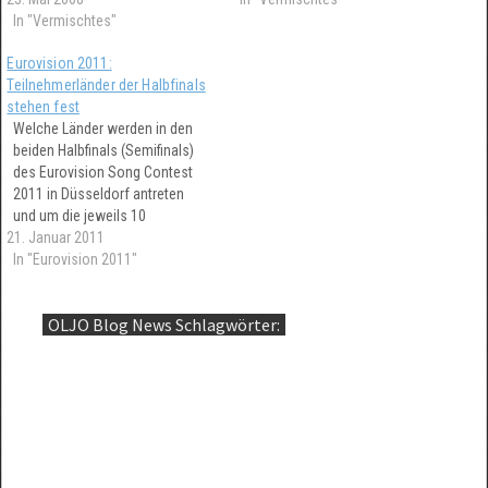
In "Vermischtes"
Eurovision 2011:
Teilnehmerländer der Halbfinals
stehen fest
Welche Länder werden in den
beiden Halbfinals (Semifinals)
des Eurovision Song Contest
2011 in Düsseldorf antreten
und um die jeweils 10
21. Januar 2011
Finalplätze konkurrieren? Wir
haben die beiden vollständigen
In "Eurovision 2011"
offiziellen Listen der je 19
Teilnehmerländer pro
OLJO Blog News Schlagwörter:
Halbfinale. Ausserdem: Wer ist
automatisch im ESC Finale +
Allzeit ESC Besucherrekord?
Düsseldorf auf Rekordjagd!