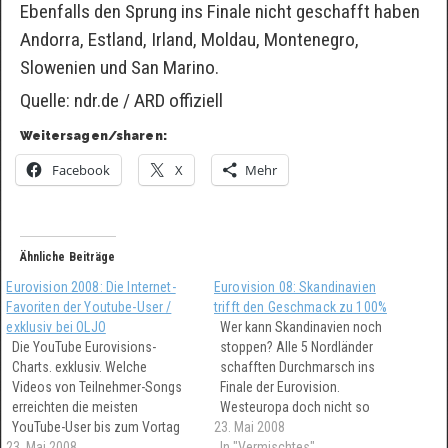
Ebenfalls den Sprung ins Finale nicht geschafft haben
Andorra, Estland, Irland, Moldau, Montenegro,
Slowenien und San Marino.
Quelle: ndr.de / ARD offiziell
Weitersagen/sharen:
Facebook
X
Mehr
Ähnliche Beiträge
Eurovision 2008: Die Internet-
Eurovision 08: Skandinavien
Favoriten der Youtube-User /
trifft den Geschmack zu 100%
exklusiv bei OLJO
Wer kann Skandinavien noch
Die YouTube Eurovisions-
stoppen? Alle 5 Nordländer
Charts. exklusiv. Welche
schafften Durchmarsch ins
Videos von Teilnehmer-Songs
Finale der Eurovision.
erreichten die meisten
Westeuropa doch nicht so
YouTube-User bis zum Vortag
23. Mai 2008
schlecht, wie immer
23. Mai 2008
des Finales am 24.05.08?
behauptet?
In "Vermischtes"