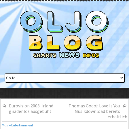
Eurovision 2008: Irland
Thomas Godoj: Love Is You
gnadenlos ausgebuht
Musikdownload bereits
erhältlich
Musik-Entertainment