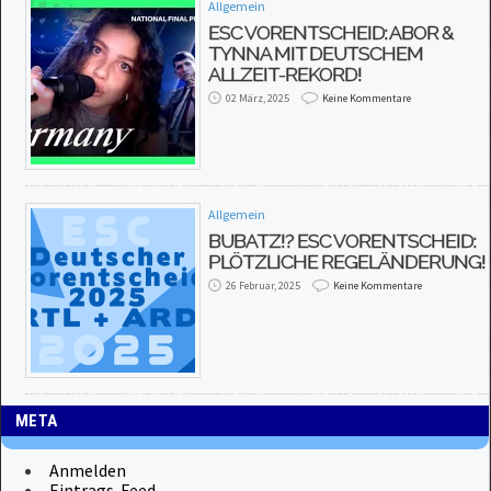
Allgemein
ESC VORENTSCHEID: ABOR &
TYNNA MIT DEUTSCHEM
ALLZEIT-REKORD!
02 März, 2025
Keine Kommentare
Allgemein
BUBATZ!? ESC VORENTSCHEID:
PLÖTZLICHE REGELÄNDERUNG!
26 Februar, 2025
Keine Kommentare
META
Anmelden
Eintrags-Feed