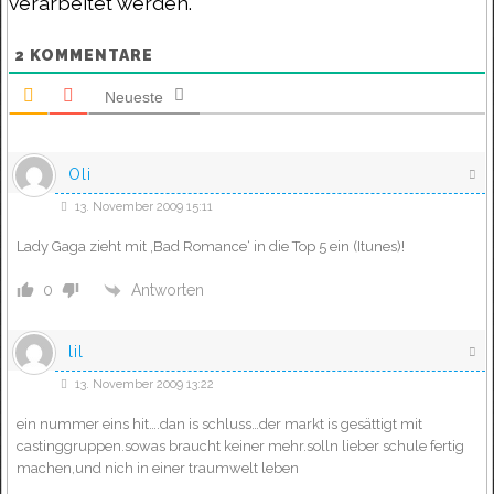
verarbeitet werden.
2
KOMMENTARE
Neueste
Oli
13. November 2009 15:11
Lady Gaga zieht mit ‚Bad Romance‘ in die Top 5 ein (Itunes)!
Antworten
0
lil
13. November 2009 13:22
ein nummer eins hit….dan is schluss…der markt is gesättigt mit
castinggruppen.sowas braucht keiner mehr.solln lieber schule fertig
machen,und nich in einer traumwelt leben