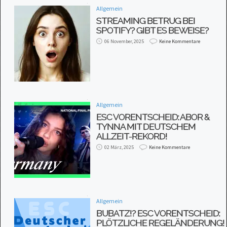
Allgemein
STREAMING BETRUG BEI
SPOTIFY? GIBT ES BEWEISE?
06 November, 2025
Keine Kommentare
Allgemein
ESC VORENTSCHEID: ABOR &
TYNNA MIT DEUTSCHEM
ALLZEIT-REKORD!
02 März, 2025
Keine Kommentare
Allgemein
BUBATZ!? ESC VORENTSCHEID:
PLÖTZLICHE REGELÄNDERUNG!