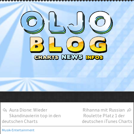
Aura Dione: Wieder
Rihanna mit Russian
Skandinavierin top in den
Roulette Platz 1 der
deutschen Charts
deutschen iTunes Charts
Musik-Entertainment