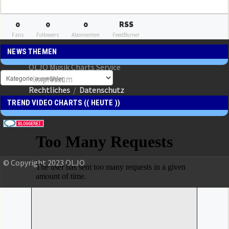
0
0
0
RSS
Fans
Followers
Abonnenten
FeedBurner
NEWS THEMEN
OLJO Musik Charts Service
Impressum
Rechtliches
/
Datenschutz
TREND VIDEO CHARTS (( HEUTE ))
© Copyright 2023 OLJO