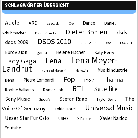
SCHLAGWÖRTER ÜBERSICHT
Adele
ARD
Dance
Daniel
cascada
Cro
Dieter Bohlen
dsds
Schuhmacher
David Guetta
DSDS 2010
dsds 2009
esc
ESC 2011
DSDS 2012
Eurovision
Helene Fischer
Katy Perry
gema
Lena Meyer-
Lena
Lady Gaga
Landrut
Musikindustrie
Mehrzad Marashi
Menowin
Pop
rihanna
Pietro Lombardi
Pro 7
Nena
RTL
Satellite
Robbie Williams
Roman Lob
The
Sony Music
Stefan Raab
Taylor Swift
Spotify
Universal Music
Voice Of Germany
Tokio Hotel
Unser Star Für Oslo
Xavier Naidoo
USFO
X-Factor
Youtube