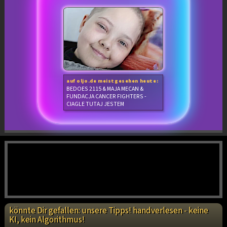
auf oljo.de meistgesehen heute:
BEDOES 2115 & MAJA MECAN &
FUNDACJA CANCER FIGHTERS -
CIAGLE TUTAJ JESTEM
könnte Dir gefallen: unsere Tipps! handverlesen - keine
KI, kein Algorithmus!