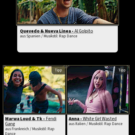
Quevedo & Nueva Linea -
Al Golpito
aus Spanien / Musikstil: Rap Dance
Tipp
Tipp
Marwa Loud & Tk -
Fendi
Anna -
White Girl Wasted
Gang
aus Italien / Musikstil: Rap Dance
aus Frankreich / Musikstil: Rap
Dance