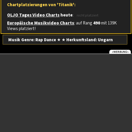
Chartplatzierungen von 'Titanik':
OLJO Tages Video Charts
heute
:
nicht platziert
Europäische Musikvideo Charts
: auf Rang
490
mit 139K
Views platziert!
Musik Genre: Rap Dance
★ ★
Herkunftsland:
Ungarn