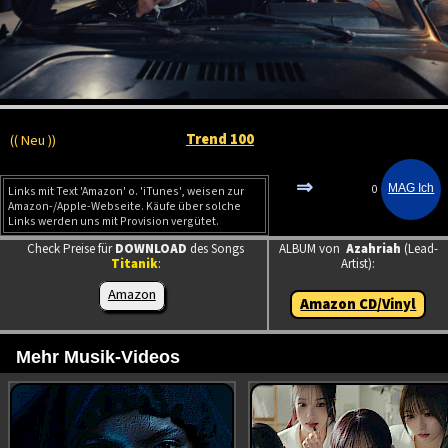
Trend 100
(( Neu ))
⇒
0
Links mit Text 'Amazon' o. 'iTunes', weisen zur
Amazon-/Apple-Webseite. Käufe über solche
Links werden uns mit Provision vergütet.
Check Preise für
DOWNLOAD
des Songs
ALBUM von
Azahriah
(Lead-
Titanik
:
Artist):
Amazon
Amazon CD/Vinyl
Mehr Musik-Videos