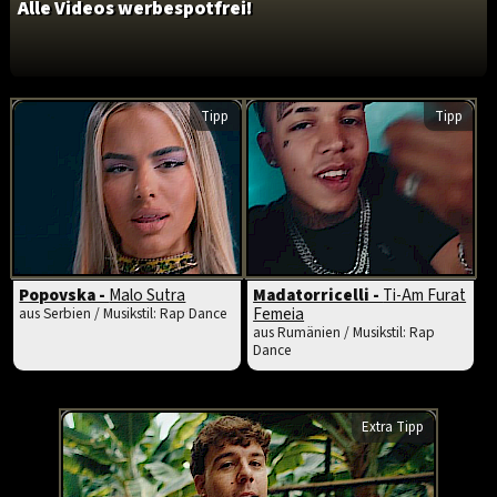
Alle Videos werbespotfrei!
Tipp
Tipp
Popovska -
Malo Sutra
Madatorricelli -
Ti-Am Furat
Femeia
aus Serbien / Musikstil: Rap Dance
aus Rumänien / Musikstil: Rap
Dance
Extra Tipp