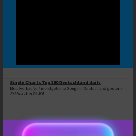
Single Charts Top 100 Deutschland daily
Meistverkaufte / meistgehörte Songs in Deutschland gestern!
Exklusiv
bei OLJO!