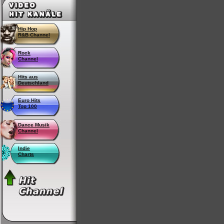
Hip Hop
R&B Channel
Rock
Channel
Hits aus
Deutschland
Euro Hits
Top 100
Dance Musik
Channel
Indie
Charts