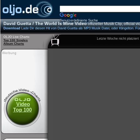
Benutzerdefinierte Suche
David Guetta / The World Is Mine Video
offizieller Musik Clip, official vi
Download
Lade Dir diesen Hit von David Guetta als MP3 Musik Datei, oder Klingelton. Fü
OLJO Live Charts:
Letzte Woche nicht platziert
Top 100 Singles
Album Charts
Video
Top 100