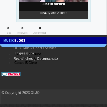
0
0
0
Fans
Followers
Abonnenten
MUSIK
BLOGS
OLJO Musik Charts Service
Impressum
Lie In The Sound
Electro Music Blog
Rechtliches
/
Datenschutz
Coast IS Clear
© Copyright 2023 OLJO