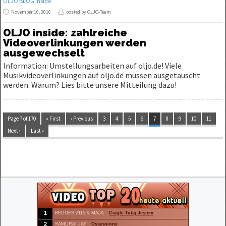
OLJO BLOG inside
November 16, 2016
posted by OLJO-Team
OLJO inside: zahlreiche
Videoverlinkungen werden
ausgewechselt
Information: Umstellungsarbeiten auf oljo.de! Viele
Musikvideoverlinkungen auf oljo.de müssen ausgetauscht
werden. Warum? Lies bitte unsere Mitteilung dazu!
Page 7 of 170
« First
‹ Previous
3
4
5
6
7
8
9
10
11
Next ›
Last »