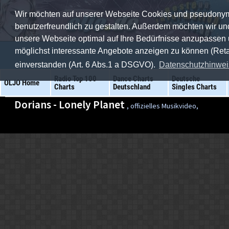
Wir möchten auf unserer Webseite Cookies und pseudonyme 
benutzerfreundlich zu gestalten. Außerdem möchten wir un
unsere Webseite optimal auf Ihre Bedürfnisse anzupasse
möglichst interessante Angebote anzeigen zu können (Retarg
einverstanden (Art. 6 Abs.1 a DSGVO).
Datenschutzhinweis
Radio Top 100
Dance Charts
Deutsche
OLJO Home
Charts
Deutschland
Singles Charts
Dorians - Lonely Planet
, offizielles Musikvideo,