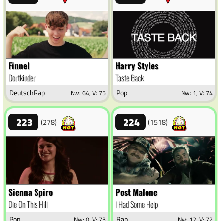
Finnel
Harry Styles
Dorfkinder
Taste Back
DeutschRap
Pop
Nw: 64, V: 75
Nw: 1, V: 74
223
224
(278)
(1518)
Sienna Spiro
Post Malone
Die On This Hill
I Had Some Help
Pop
Rap
Nw: 0, V: 73
Nw: 12, V: 72