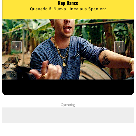
Rap Dance
Lucho Rk aus Spanien:
<
>
Sponsoring