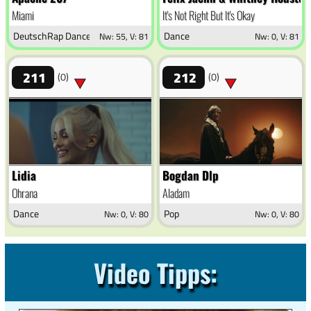
Miami
It's Not Right But It's Okay
DeutschRap Dance
Dance
Nw: 55, V: 81
Nw: 0, V: 81
211
212
(0)
(0)
Lidia
Bogdan Dlp
Ohrana
Aladam
Dance
Pop
Nw: 0, V: 80
Nw: 0, V: 80
Video Tipps: