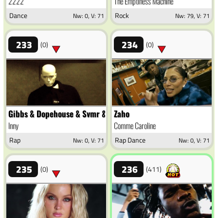
2222
The Emptiness Machine
Dance
Rock
Nw: 0, V: 71
Nw: 79, V: 71
233
234
(0)
(0)
Gibbs & Dopehouse & Svmr & The Returners
Zaho
Inny
Comme Caroline
Rap
Rap Dance
Nw: 0, V: 71
Nw: 0, V: 71
235
236
(0)
(411)