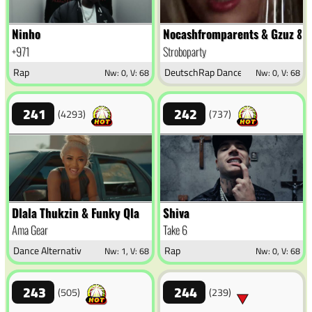
Ninho
Nocashfromparents & Gzuz & 
+971
Stroboparty
Rap
DeutschRap Dance
Nw: 0, V: 68
Nw: 0, V: 68
241
242
(4293)
(737)
Dlala Thukzin & Funky Qla
Shiva
Ama Gear
Take 6
Dance Alternativ
Rap
Nw: 1, V: 68
Nw: 0, V: 68
243
244
(505)
(239)