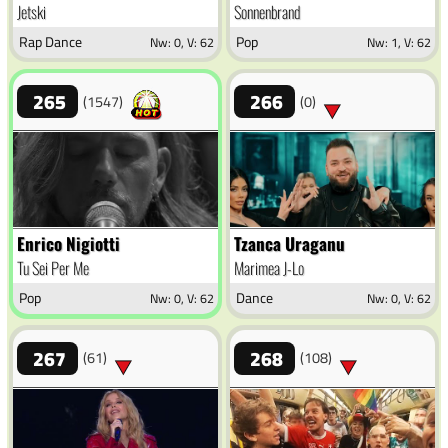
Jetski
Sonnenbrand
Rap Dance
Pop
Nw: 0, V: 62
Nw: 1, V: 62
265
266
(1547)
(0)
Enrico Nigiotti
Tzanca Uraganu
Tu Sei Per Me
Marimea J-Lo
Pop
Dance
Nw: 0, V: 62
Nw: 0, V: 62
267
268
(61)
(108)