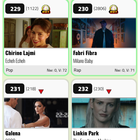
229
230
(1122)
(2806)
Chirine Lajmi
Fabri Fibra
Echeh Echeh
Milano Baby
Pop
Rap
Nw: 0, V: 72
Nw: 0, V: 71
231
232
(218)
(230)
Galena
Linkin Park