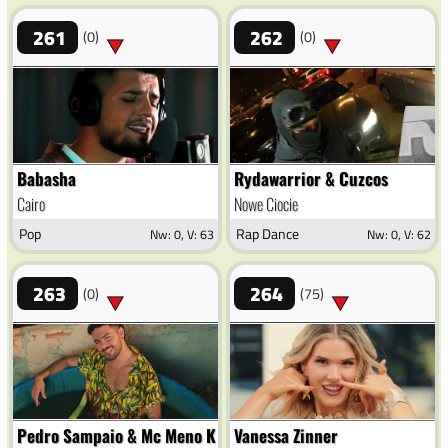
261
262
(0)
(0)
Babasha
Rydawarrior & Cuzcos
Cairo
Nowe Ciocie
Pop
Rap Dance
Nw: 0, V: 63
Nw: 0, V: 62
263
264
(0)
(75)
Pedro Sampaio & Mc Meno K & Melody
Vanessa Zinner