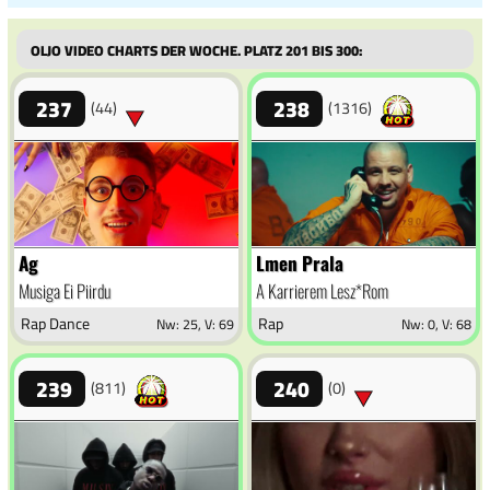
Oljo Video Charts der Woche. Platz 201 bis 300:
237
238
(44)
(1316)
Ag
Lmen Prala
Musiga Ei Piirdu
A Karrierem Lesz*Rom
Rap Dance
Rap
Nw: 25, V: 69
Nw: 0, V: 68
239
240
(811)
(0)