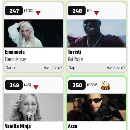
247
248
(100)
(0)
Emanuela
Turisti
Danoto Kopay
Kui Paljon
Dance
Rap
Nw: 1, V: 67
Nw: 0, V: 67
249
250
(46)
(8396)
Vanilla Ninja
Asco