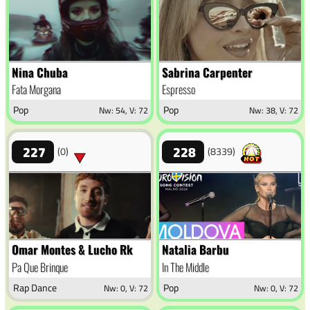
Nina Chuba
Sabrina Carpenter
Fata Morgana
Espresso
Pop
Pop
Nw: 54, V: 72
Nw: 38, V: 72
227
228
(0)
(8339)
Omar Montes & Lucho Rk
Natalia Barbu
Pa Que Brinque
In The Middle
Rap Dance
Pop
Nw: 0, V: 72
Nw: 0, V: 72