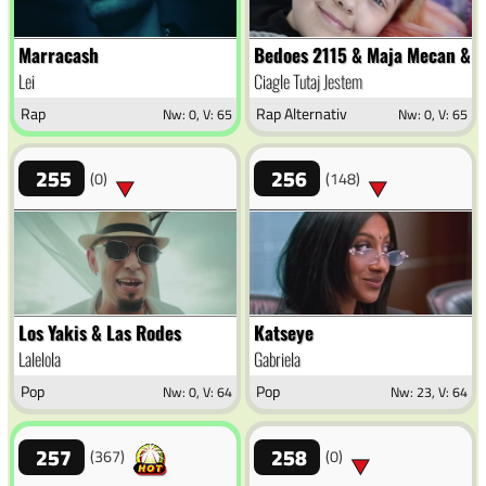
Marracash
Bedoes 2115 & Maja Mecan & F
Lei
Ciagle Tutaj Jestem
Rap
Rap Alternativ
Nw: 0, V: 65
Nw: 0, V: 65
255
256
(0)
(148)
Los Yakis & Las Rodes
Katseye
Lalelola
Gabriela
Pop
Pop
Nw: 0, V: 64
Nw: 23, V: 64
257
258
(367)
(0)