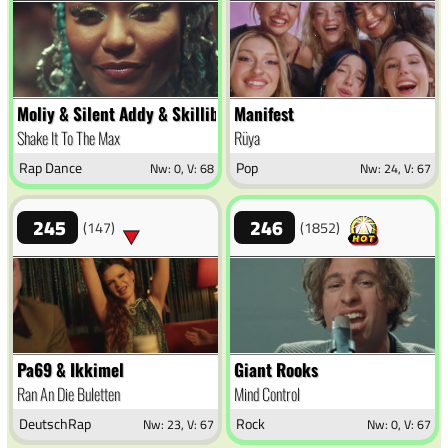
Moliy & Silent Addy & Skillibeng & Shenseea
Manifest
Shake It To The Max
Rüya
Rap Dance
Pop
Nw: 0, V: 68
Nw: 24, V: 67
245
246
(147)
(1852)
Pa69 & Ikkimel
Giant Rooks
Ran An Die Buletten
Mind Control
DeutschRap
Rock
Nw: 23, V: 67
Nw: 0, V: 67