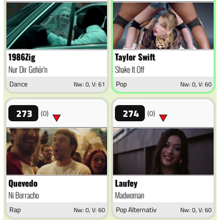
1986Zig
Taylor Swift
Nur Dir Gehör'n
Shake It Off
Dance
Pop
Nw: 0, V: 61
Nw: 0, V: 60
273
274
(0)
(0)
Quevedo
Laufey
Ni Borracho
Madwoman
Rap
Pop Alternativ
Nw: 0, V: 60
Nw: 0, V: 60