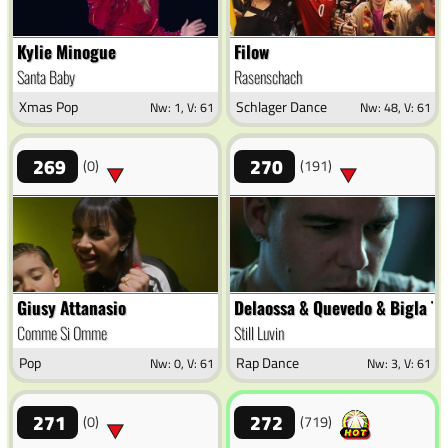
Kylie Minogue
Filow
Santa Baby
Rasenschach
Xmas Pop
Schlager Dance
Nw: 1, V: 61
Nw: 48, V: 61
269
270
(0)
(191)
Giusy Attanasio
Delaossa & Quevedo & Bigla Th
Comme Si Omme
Still Luvin
Pop
Rap Dance
Nw: 0, V: 61
Nw: 3, V: 61
271
272
(0)
(719)