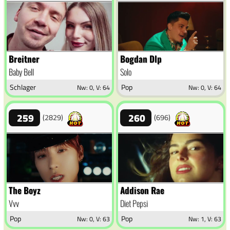
Breitner
Bogdan Dlp
Baby Bell
Solo
Schlager
Pop
Nw: 0, V: 64
Nw: 0, V: 64
259
260
(2829)
(696)
The Boyz
Addison Rae
Vvv
Diet Pepsi
Pop
Pop
Nw: 0, V: 63
Nw: 1, V: 63