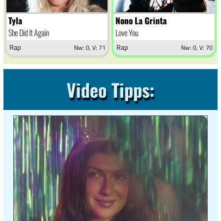
Tyla
Nono La Grinta
She Did It Again
Love You
Rap
Rap
Nw: 0, V: 71
Nw: 0, V: 70
Video Tipps: