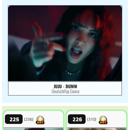
JUJU - DUMM
DeutschRap Dance
225
226
(256)
(310)