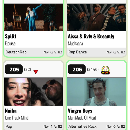
Spilif
Aissa & Rvfv & Kreamly
Elouise
Muchacha
DeutschRap
Rap Dance
Nw: 0, V: 82
Nw: 0, V: 82
205
206
(32)
(2146)
Naika
Viagra Boys
One Track Mind
Man Made Of Meat
Pop
Alternative Rock
Nw: 1, V: 82
Nw: 0, V: 82