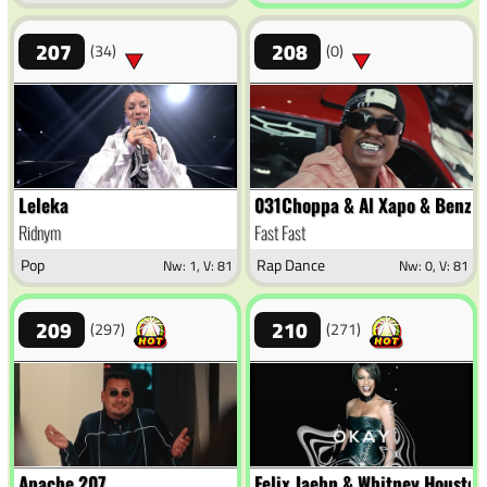
207
208
(34)
(0)
Leleka
031Choppa & Al Xapo & Benzo
Ridnym
Fast Fast
Pop
Rap Dance
Nw: 1, V: 81
Nw: 0, V: 81
209
210
(297)
(271)
Apache 207
Felix Jaehn & Whitney Houston