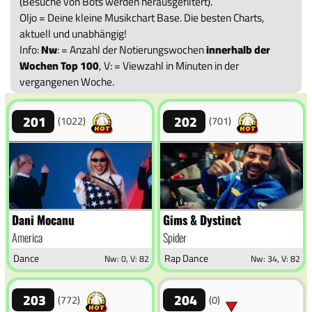
(Besuche von Bots werden herausgefiltert).
Oljo = Deine kleine Musikchart Base. Die besten Charts,
aktuell und unabhängig!
Info:
Nw
: = Anzahl der Notierungswochen
innerhalb der
Wochen Top 100
, V: = Viewzahl in Minuten in der
vergangenen Woche.
201
202
(1022)
(701)
Dani Mocanu
Gims & Dystinct
America
Spider
Dance
Rap Dance
Nw: 0, V: 82
Nw: 34, V: 82
203
204
(772)
(0)