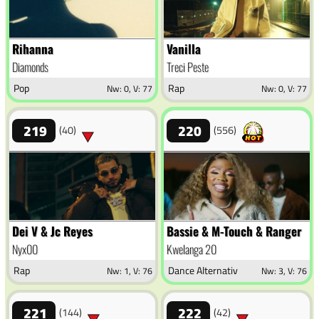
Rihanna
Vanilla
Diamonds
Treci Peste
Pop
Rap
Nw: 0, V: 77
Nw: 0, V: 77
219
220
(40)
(556)
Dei V & Jc Reyes
Bassie & M-Touch & Ranger
Nyx00
Kwelanga 20
Rap
Dance Alternativ
Nw: 1, V: 76
Nw: 3, V: 76
221
222
(144)
(42)