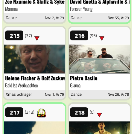
Zee Nxumalo & Skillz & Sykes
David Guetta & Alphaville & A
Mamma
Forever Young
Dance
Dance
Nw: 2, V: 79
Nw: 55, V: 79
215
216
(37)
(95)
Helene Fischer & Rolf Zuckowski
Pietro Basile
Bald Ist Weihnachten
Gianna
Xmas Schlager
Dance
Nw: 1, V: 79
Nw: 26, V: 78
217
218
(313)
(0)