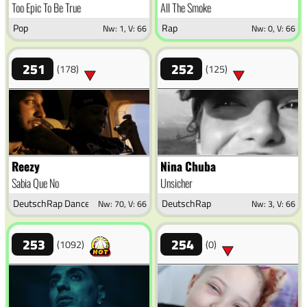
Too Epic To Be True
All The Smoke
Pop
Rap
Nw: 1, V: 66
Nw: 0, V: 66
251
252
(178)
(125)
Reezy
Nina Chuba
Sabia Que No
Unsicher
DeutschRap Dance
DeutschRap
Nw: 70, V: 66
Nw: 3, V: 66
253
254
(1092)
(0)