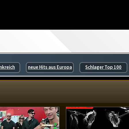
nkreich
neue Hits aus Europa
Schlager Top 100