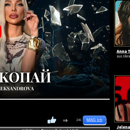
Anna T
aus Ukra
⇒
241
Jelena