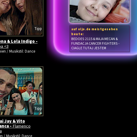
Tipp
auf oljo.de meistgesehen
heute:
BEDOES 2115 & MAJA MECAN &
na & Lola Indigo -
FUNDACJA CANCER FIGHTERS -
oa <3
CIAGLE TUTAJ JESTEM
ien / Musikstil: Dance
Tipp
i Jay & Vito
anca -
Flamenco
a
en / Musikstil: Dance