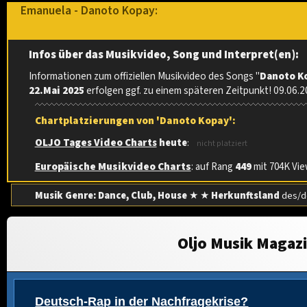
Emanuela - Danoto Kopay:
Infos über das Musikvideo, Song und Interpret(en):
Informationen zum offiziellen Musikvideo des Songs "
Danoto K
22.Mai 2025
erfolgen ggf. zu einem späteren Zeitpunkt! 09.06.
Chartplatzierungen von 'Danoto Kopay':
OLJO Tages Video Charts
heute
:
nicht platziert
Europäische Musikvideo Charts
: auf Rang
449
mit 704K View
Musik Genre: Dance, Club, House
★ ★
Herkunftsland
des/de
Oljo Musik Magaz
Deutsch-Rap in der Nachfragekrise?