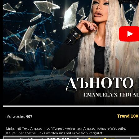
Trend 100
Vorwoche:
407
Links mit Text 'Amazon' o. 'iTunes', weisen zur Amazon-/Apple-Webseite.
Käufe über solche Links werden uns mit Provision vergütet.