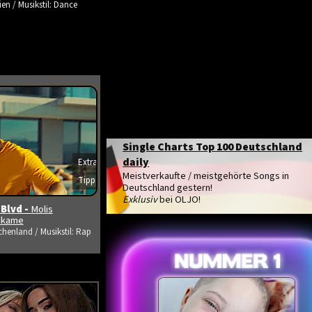
ien / Musikstil: Dance
Single Charts Top 100 Deutschland
daily
Extra
Meistverkaufte / meistgehörte Songs in
Tipp
s ansehen
Deutschland gestern!
Exklusiv
bei OLJO!
 Blvd -
Molis
tikame
chenland / Musikstil: Rap