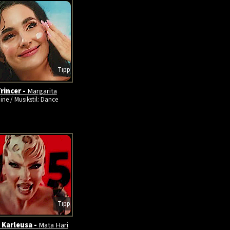
Tipp
rincer -
Margarita
ine / Musikstil: Dance
Tipp
 Karleusa -
Mata Hari