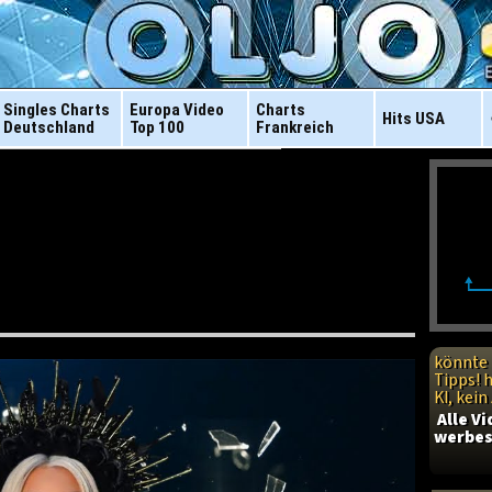
Singles Charts
Europa Video
Charts
Hits
USA
Deutschland
Top 100
Frankreich
könnte 
Tipps! 
KI, kei
Alle V
werbes