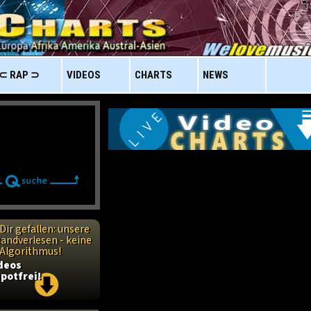
⊂ RAP ⊃
VIDEOS
CHARTS
NEWS
Dir gefallen: unsere
handverlesen - keine
n Algorithmus!
ideos
potfrei!