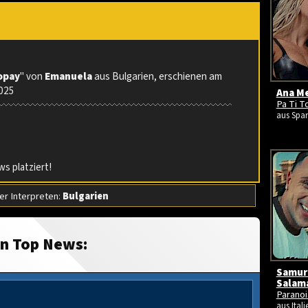
opay
" von
Emanuela
aus Bulgarien, erschienen am
2025
Ana Me
Pa Ti T
aus Span
s platziert!
r Interpreten:
Bulgarien
in Top News:
Samura
Salam
Paranoi
aus Itali