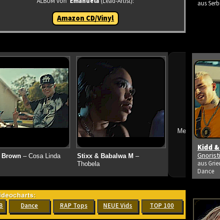
ALBUM von
Emanuela
(Lead-Artist):
aus Serb
Amazon CD/Vinyl
➔
Mehr neue Vid
Kidd &
Gnoris
 Brown
– Cosa Linda
Stixx & Babalwa M
–
aus Grie
Thobela
Dance
B
Dance
RAP Tops
NEUE Vids
TOP 100