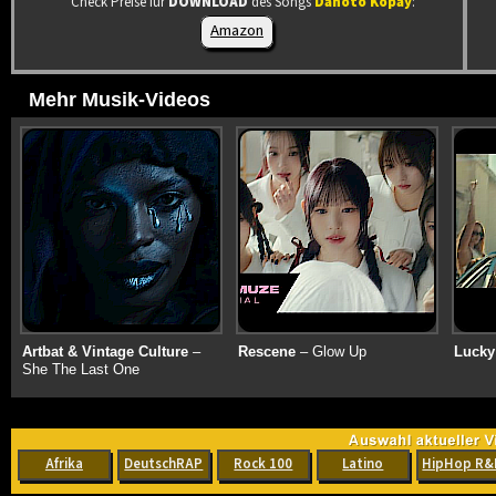
Check Preise für
DOWNLOAD
des Songs
Danoto Kopay
:
Amazon
Mehr Musik-Videos
Artbat & Vintage Culture
–
Rescene
– Glow Up
Lucky
She The Last One
Afrika
DeutschRAP
Rock 100
Latino
HipHop R&