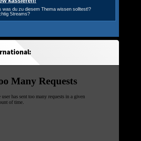
ew kassieren!
s was du zu diesem Thema wissen solltest!?
ichtig Streams?
rnational: