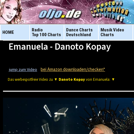
Radio
Dance Charts
Musik Video
HOME
Top 100 Charts
Deutschland
Charts
Emanuela - Danoto Kopay
bei Amazon downloaden/checken*
jump zum Video
Das werbespotfreie Video zu ▼
Danoto Kopay
von Emanuela: ▼