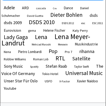
Adele
ARD
Dance
Daniel
cascada
Cro
Dieter Bohlen
dsds
Schuhmacher
David Guetta
DSDS 2010
dsds 2009
esc
ESC 2011
DSDS 2012
Eurovision
Helene Fischer
Katy Perry
gema
Lena Meyer-
Lena
Lady Gaga
Landrut
Musikindustrie
Mehrzad Marashi
Menowin
Pop
rihanna
Pietro Lombardi
Pro 7
Nena
RTL
Satellite
Robbie Williams
Roman Lob
The
Sony Music
Stefan Raab
Taylor Swift
Spotify
Universal Music
Voice Of Germany
Tokio Hotel
Unser Star Für Oslo
Xavier Naidoo
USFO
X-Factor
Youtube