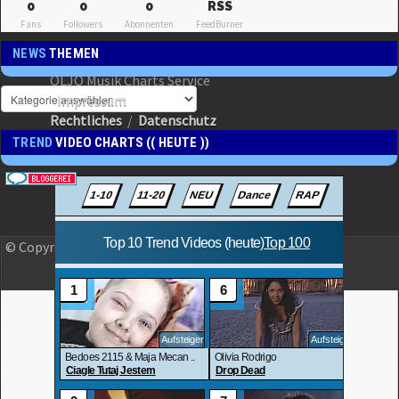
0
0
0
RSS
Fans
Followers
Abonnenten
FeedBurner
NEWS
THEMEN
OLJO Musik Charts Service
Impressum
Rechtliches
/
Datenschutz
TREND
VIDEO CHARTS (( HEUTE ))
© Copyright 2023 OLJO