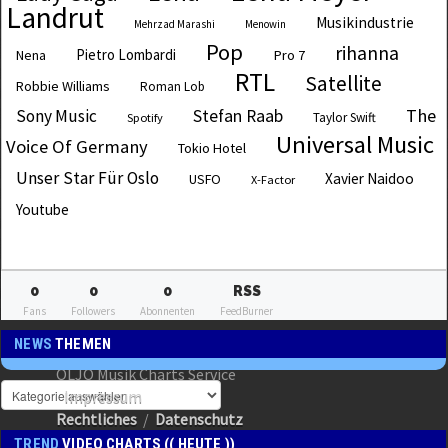
Landrut
Musikindustrie
Mehrzad Marashi
Menowin
Pop
rihanna
Pietro Lombardi
Pro 7
Nena
RTL
Satellite
Robbie Williams
Roman Lob
The
Sony Music
Stefan Raab
Taylor Swift
Spotify
Universal Music
Voice Of Germany
Tokio Hotel
Unser Star Für Oslo
Xavier Naidoo
USFO
X-Factor
Youtube
0
0
0
RSS
Fans
Followers
Abonnenten
FeedBurner
NEWS
THEMEN
OLJO Musik Charts Service
Impressum
Rechtliches
/
Datenschutz
TREND
VIDEO CHARTS (( HEUTE ))