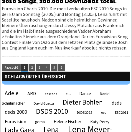
2010 Songs, 200.000 Downloads total.
Eurovision Charts 2010: Die meistverkauften ESC 2010 Songs in
der EU am Sonntag (30.05.) und Montag (31.05.). Lena führt mit
Satellite haushoch. Madcon sind die heimlichen Gewinner,
kleinere Überraschungen durch Jessy Matador aus Frankreich
und die im Halbfinale ausgeschiedene Vadder Abraham
>Enkelin< Sieneke aus dem Oranjeland. Der im Eurovision Song
Contest Finale von Oslo auf dem letzten Platz gelandete Josh
aus England kann auch im Musikverkauf absolut nichts reissen.
Page 1 of 6
1
2
3
4
5
6
SCHLAGWÖRTER ÜBERSICHT
Adele
ARD
Dance
Daniel
cascada
Cro
Dieter Bohlen
dsds
Schuhmacher
David Guetta
DSDS 2010
dsds 2009
esc
ESC 2011
DSDS 2012
Eurovision
Helene Fischer
Katy Perry
gema
Lena Meyer-
Lena
Lady Gaga