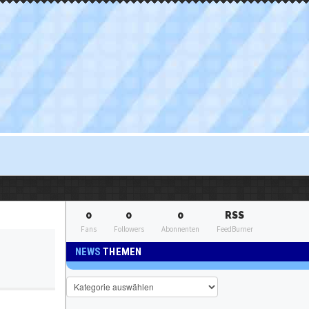
0
0
0
RSS
Fans
Followers
Abonnenten
FeedBurner
NEWS
THEMEN
News
Themen