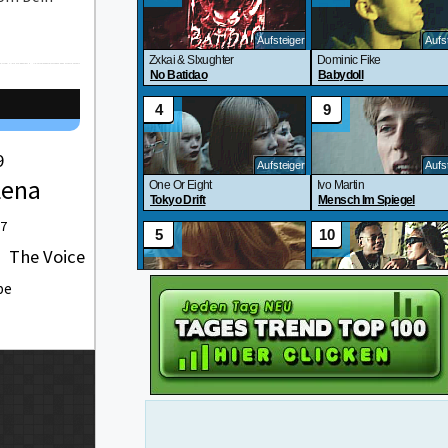
9
Lena
 7
The Voice
be