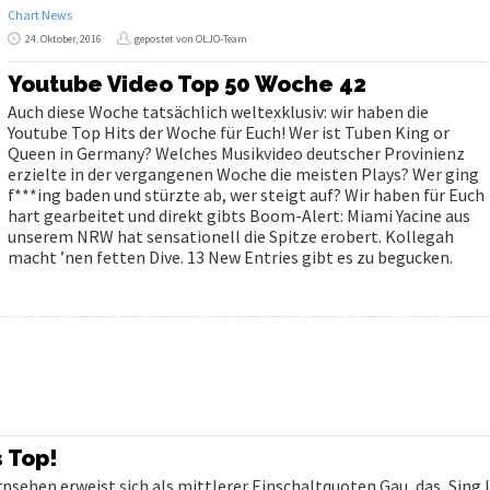
Chart News
24. Oktober, 2016
gepostet von OLJO-Team
Youtube Video Top 50 Woche 42
Auch diese Woche tatsächlich weltexklusiv: wir haben die
Youtube Top Hits der Woche für Euch! Wer ist Tuben King or
Queen in Germany? Welches Musikvideo deutscher Provinienz
erzielte in der vergangenen Woche die meisten Plays? Wer ging
f***ing baden und stürzte ab, wer steigt auf? Wir haben für Euch
hart gearbeitet und direkt gibts Boom-Alert: Miami Yacine aus
unserem NRW hat sensationell die Spitze erobert. Kollegah
macht ’nen fetten Dive. 13 New Entries gibt es zu begucken.
s Top!
sehen erweist sich als mittlerer Einschaltquoten Gau, das ‚Sing