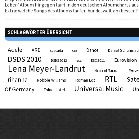
Leben‘ Album hingegen läuft in den deutschen Albumcharts aus
Extra: welche Songs des Albums laufen bundesweit am besten?
SCHLAGWÖRTER ÜBERSICHT
Adele
ARD
Dance
Daniel Schuhmac
cascada
Cro
DSDS 2010
Eurovision
esc
ESC 2011
DSDS 2012
Lena Meyer-Landrut
Mehrzad Marashi
Menow
RTL
Sate
rihanna
Robbie Williams
Roman Lob
Universal Music
Of Germany
Un
Tokio Hotel