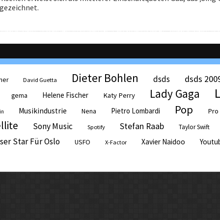
gezeichnet.
Dieter Bohlen
dsds 200
dsds
her
David Guetta
Lady Gaga
Helene Fischer
Katy Perry
gema
Pop
Musikindustrie
Pietro Lombardi
Pro
Nena
in
llite
Sony Music
Stefan Raab
Taylor Swift
Spotify
ser Star Für Oslo
Xavier Naidoo
Youtu
USFO
X-Factor