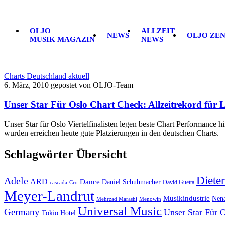
OLJO
ALLZEIT
NEWS
OLJO ZE
MUSIK MAGAZIN
NEWS
Charts Deutschland aktuell
6. März, 2010
gepostet von OLJO-Team
Unser Star Für Oslo Chart Check: Allzeitrekord für
Unser Star für Oslo Viertelfinalisten legen beste Chart Performanc
wurden erreichen heute gute Platzierungen in den deutschen Charts.
Schlagwörter Übersicht
Diete
Adele
ARD
Dance
Daniel Schuhmacher
David Guetta
cascada
Cro
Meyer-Landrut
Musikindustrie
Nen
Mehrzad Marashi
Menowin
Universal Music
Germany
Unser Star Für 
Tokio Hotel