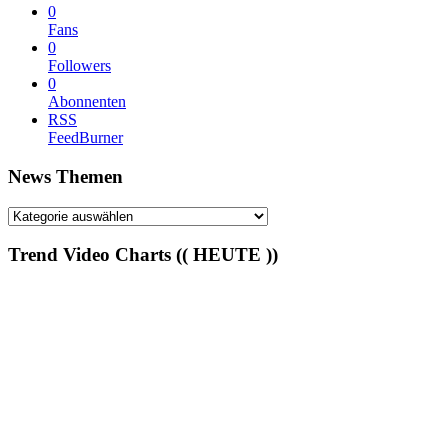
0
Fans
0
Followers
0
Abonnenten
RSS
FeedBurner
News Themen
News
Themen
Trend Video Charts (( HEUTE ))