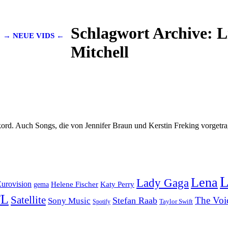
Schlagwort Archive:
L
→ NEUE VIDS ←
Mitchell
kord. Auch Songs, die von Jennifer Braun und Kerstin Freking vorgetr
L
Lena
Lady Gaga
urovision
Helene Fischer
Katy Perry
gema
TL
Satellite
The Voi
Stefan Raab
Sony Music
Taylor Swift
Spotify