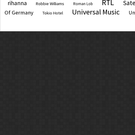
RTL
Sate
rihanna
Robbie Williams
Roman Lob
Universal Music
Of Germany
Un
Tokio Hotel