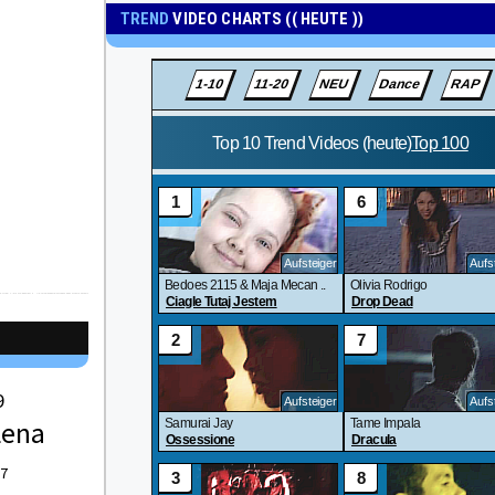
TREND
VIDEO CHARTS (( HEUTE ))
9
Lena
 7