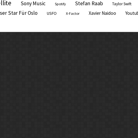
llite
Sony Music
Stefan Raab
Taylor Swift
Spotify
ser Star Für Oslo
Xavier Naidoo
Youtu
USFO
X-Factor