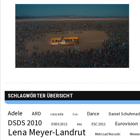
SCHLAGWÖRTER ÜBERSICHT
Adele
ARD
Dance
Daniel Schuhmac
cascada
Cro
DSDS 2010
Eurovision
esc
ESC 2011
DSDS 2012
Lena Meyer-Landrut
Mehrzad Marashi
Menow