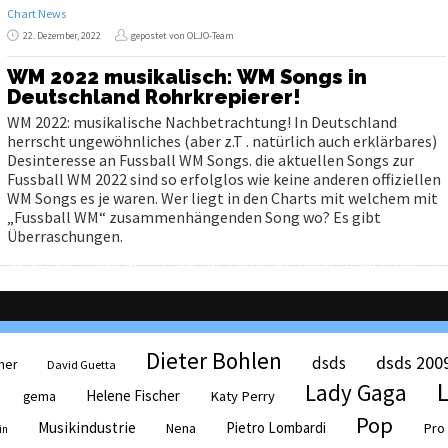
Chart News
22. Dezember, 2022
gepostet von OLJO-Team
WM 2022 musikalisch: WM Songs in
Deutschland Rohrkrepierer!
WM 2022: musikalische Nachbetrachtung! In Deutschland
herrscht ungewöhnliches (aber z.T . natürlich auch erklärbares)
Desinteresse an Fussball WM Songs. die aktuellen Songs zur
Fussball WM 2022 sind so erfolglos wie keine anderen offiziellen
WM Songs es je waren. Wer liegt in den Charts mit welchem mit
„Fussball WM“ zusammenhängenden Song wo? Es gibt
Überraschungen.
Dieter Bohlen
dsds 200
dsds
her
David Guetta
Lady Gaga
Helene Fischer
Katy Perry
gema
Pop
Musikindustrie
Pietro Lombardi
Pro
Nena
in