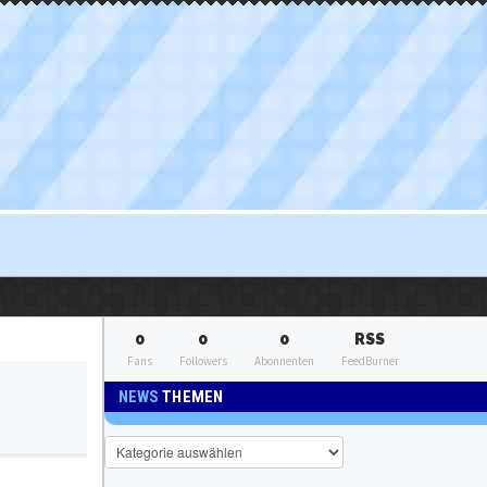
0
0
0
RSS
Fans
Followers
Abonnenten
FeedBurner
NEWS
THEMEN
News
Themen