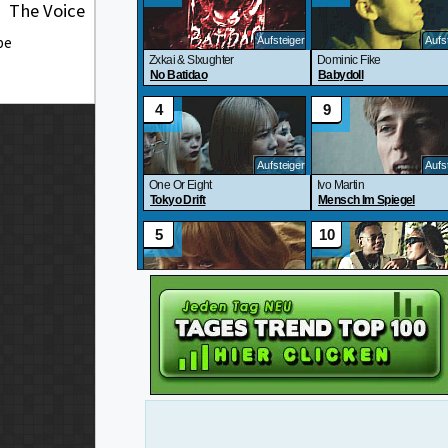
The Voice
be