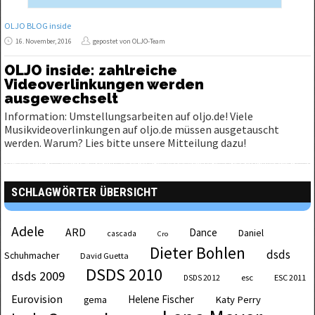
OLJO BLOG inside
16. November, 2016
gepostet von OLJO-Team
OLJO inside: zahlreiche
Videoverlinkungen werden
ausgewechselt
Information: Umstellungsarbeiten auf oljo.de! Viele
Musikvideoverlinkungen auf oljo.de müssen ausgetauscht
werden. Warum? Lies bitte unsere Mitteilung dazu!
SCHLAGWÖRTER ÜBERSICHT
Adele
ARD
Dance
Daniel
cascada
Cro
Dieter Bohlen
dsds
Schuhmacher
David Guetta
DSDS 2010
dsds 2009
esc
ESC 2011
DSDS 2012
Eurovision
Helene Fischer
Katy Perry
gema