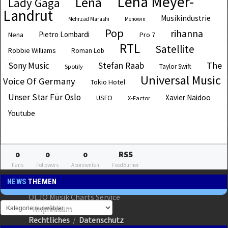
Lena Meyer-
Lena
Lady Gaga
Landrut
Musikindustrie
Mehrzad Marashi
Menowin
Pop
rihanna
Pietro Lombardi
Pro 7
Nena
RTL
Satellite
Robbie Williams
Roman Lob
The
Sony Music
Stefan Raab
Taylor Swift
Spotify
Universal Music
Voice Of Germany
Tokio Hotel
Unser Star Für Oslo
Xavier Naidoo
USFO
X-Factor
Youtube
0
0
0
RSS
Fans
Followers
Abonnenten
FeedBurner
NEWS
THEMEN
OLJO Musik Charts Service
Impressum
Rechtliches
/
Datenschutz