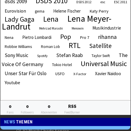
DSDS 2010
dsds 2009
esc
ESC 2011
DSDS 2012
Eurovision
Helene Fischer
Katy Perry
gema
Lena Meyer-
Lena
Lady Gaga
Landrut
Musikindustrie
Mehrzad Marashi
Menowin
Pop
rihanna
Pietro Lombardi
Pro 7
Nena
RTL
Satellite
Robbie Williams
Roman Lob
The
Sony Music
Stefan Raab
Taylor Swift
Spotify
Universal Music
Voice Of Germany
Tokio Hotel
Unser Star Für Oslo
Xavier Naidoo
USFO
X-Factor
Youtube
0
0
0
RSS
Fans
Followers
Abonnenten
FeedBurner
NEWS
THEMEN
OLJO Musik Charts Service