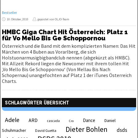
Bestseller
10. Oktober, 2010
gepostet von OLJO-Team
HMBC Giga Chart Hit Österreich: Platz 1
für Vo Mello Bis Ge Schoppornou
Österreich und die Band mit dem komplizierten Namen: Das Hit
Märchen von 4 Buben aus Vorarlberg, die sich
Holstuonarmusigbigbandclub nennen (abgekürzt als HMBC).
Mit Allzeit Rekord liegen die Newcomer mit ihrem tollen Hit
‚Vo Mello Bis Ge Schoppornou‘ (Von Mellau Bis Nach
Schopernau) unangefochten auf Platz 1 der iTunes Österreich
Charts.
SCHLAGWÖRTER ÜBERSICHT
Adele
ARD
Dance
Daniel
cascada
Cro
Dieter Bohlen
dsds
Schuhmacher
David Guetta