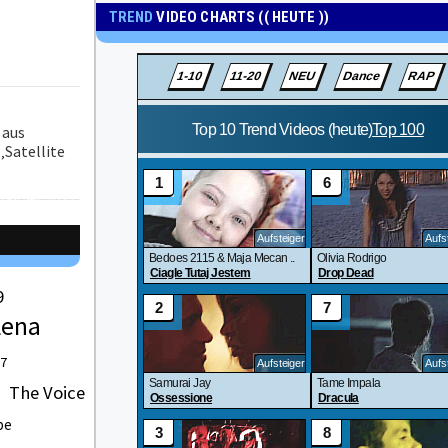
TREND
VIDEO CHARTS (( HEUTE ))
 aus
‚Satellite
9
Lena
 7
The Voice
be