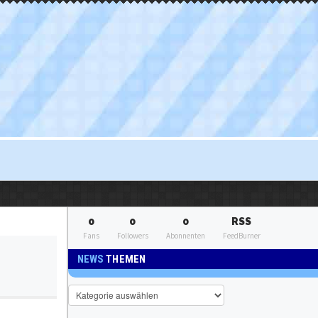
0
0
0
RSS
Fans
Followers
Abonnenten
FeedBurner
NEWS
THEMEN
News
Themen