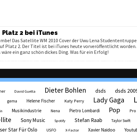
 Platz 2 bei iTunes
mbe! Das Satellite WM 2010 Cover der Uwu Lena Studententruppe
 Platz 2. Der Titel ist bei iTunes heute vorveröffentlicht worden. 
 wäre ein ganz schön dickes Ding. Was für ein Erfolg!
Dieter Bohlen
dsds 200
dsds
her
David Guetta
Lady Gaga
Helene Fischer
Katy Perry
gema
Pop
Musikindustrie
Pietro Lombardi
Pro
Nena
in
llite
Sony Music
Stefan Raab
Taylor Swift
Spotify
ser Star Für Oslo
Xavier Naidoo
Youtu
USFO
X-Factor