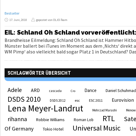
Bestseller
17. Juni, 2010
gepostet von OLJO-Team
EIL: Schland Oh Schland vorveröffentlicht:
Brandheisse Eilmeldung: Schland Oh Schland ist Hammer Hitbo
Münster ballert bei iTunes im Moment aus dem ‚Nichts‘ direkt auf
WM Pimp‘ also vielleicht bald sogar Platz 1 in Deutschland? Das
SCHLAGWÖRTER ÜBERSICHT
Adele
ARD
Dance
Daniel Schuhmac
cascada
Cro
DSDS 2010
Eurovision
esc
ESC 2011
DSDS 2012
Lena Meyer-Landrut
Mehrzad Marashi
Menow
RTL
Sate
rihanna
Robbie Williams
Roman Lob
Universal Music
Of Germany
Un
Tokio Hotel