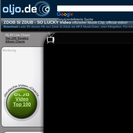
Benutzerdefinierte Suche
ZDOB SI ZDUB - SO LUCKY Video
offizieller Musik Clip, official video!
Download
Lade Dir diesen Hit von Zdob Si Zdub als MP3 Musik-Datei, oder Klingelton. Für In
OLJO Live Charts:
Top 100 Singles
Album Charts
Video
Top 100