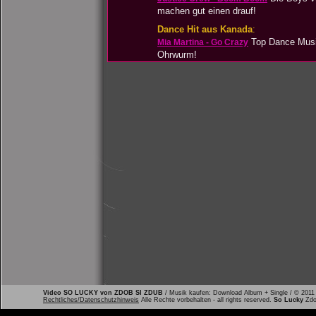
machen gut einen drauf!
Dance Hit aus Kanada
:
Top Dance Musik
Mia Martina - Go Crazy
Ohrwurm!
Video SO LUCKY von ZDOB SI ZDUB
/ Musik kaufen: Download Album + Single / © 201
Rechtliches/Datenschutzhinweis
Alle Rechte vorbehalten - all rights reserved.
So Lucky
Zdo