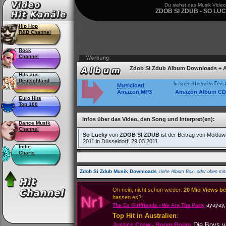
Du siehst das Musik Video
ZDOB SI ZDUB - SO LU
Hip Hop
R&B Channel
Rock
Channel
Zdob Si Zdub Album Downloads + A
Hits aus
Deutschland
Musicload
Amazon MP3
Amazon Album CD
Euro Hits
Top 100
Infos über das Video, den Song und Interpret(en):
Dance Musik
Channel
So Lucky
von
ZDOB SI ZDUB
ist der Beitrag von Molda
2011 in Düsseldorf! 29.03.2011
Indie
Charts
Zdob Si Zdub Musik Downloads
siehe Album Box, oder oben mit
Oh nein, nicht schon wieder:
20 Mio Views be
hassen es?:
ayayay, 
The Ex Girlfriends - We Are The Party
Top Hit in Australien
:
Die Boys v
Justice Crew - Boom Boom