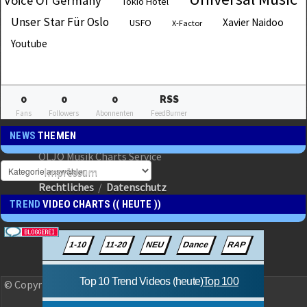
Voice Of Germany
Tokio Hotel
Unser Star Für Oslo
Xavier Naidoo
USFO
X-Factor
Youtube
0
0
0
RSS
Fans
Followers
Abonnenten
FeedBurner
NEWS
THEMEN
OLJO Musik Charts Service
Impressum
Rechtliches
/
Datenschutz
TREND
VIDEO CHARTS (( HEUTE ))
© Copyright 2023 OLJO