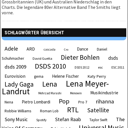
Grossbritannien (UK) und Australien Niederschlag in den
Charts. Die legendäre 80er Alternative Band The Smiths liegt
vorne.
SCHLAGWÖRTER ÜBERSICHT
Adele
ARD
Dance
Daniel
cascada
Cro
Dieter Bohlen
dsds
Schuhmacher
David Guetta
DSDS 2010
dsds 2009
esc
ESC 2011
DSDS 2012
Eurovision
Helene Fischer
Katy Perry
gema
Lena Meyer-
Lena
Lady Gaga
Landrut
Musikindustrie
Mehrzad Marashi
Menowin
Pop
rihanna
Pietro Lombardi
Pro 7
Nena
RTL
Satellite
Robbie Williams
Roman Lob
The
Sony Music
Stefan Raab
Taylor Swift
Spotify
Universal Music