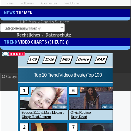
Fans
Followers
Abonnenten
FeedBurner
NEWS
THEMEN
OLJO Musik Charts Service
Impressum
Rechtliches
/
Datenschutz
TREND
VIDEO CHARTS (( HEUTE ))
© Copyright 2023 OLJO