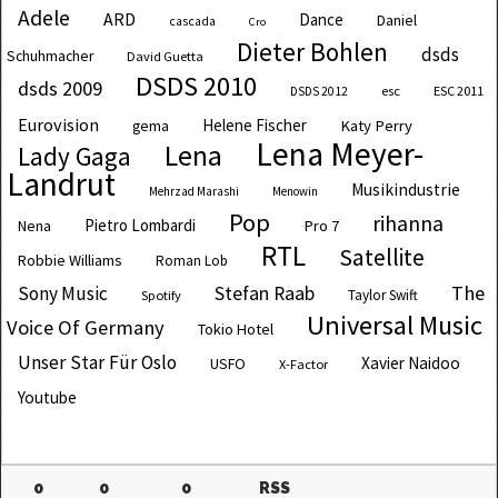
Adele
ARD
Dance
Daniel
cascada
Cro
Dieter Bohlen
dsds
Schuhmacher
David Guetta
DSDS 2010
dsds 2009
esc
ESC 2011
DSDS 2012
Eurovision
Helene Fischer
Katy Perry
gema
Lena Meyer-
Lena
Lady Gaga
Landrut
Musikindustrie
Mehrzad Marashi
Menowin
Pop
rihanna
Pietro Lombardi
Pro 7
Nena
RTL
Satellite
Robbie Williams
Roman Lob
The
Sony Music
Stefan Raab
Taylor Swift
Spotify
Universal Music
Voice Of Germany
Tokio Hotel
Unser Star Für Oslo
Xavier Naidoo
USFO
X-Factor
Youtube
0
0
0
RSS