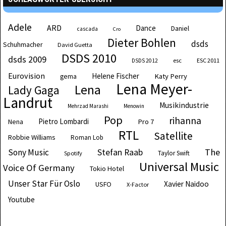
Adele
ARD
Dance
Daniel
cascada
Cro
Dieter Bohlen
dsds
Schuhmacher
David Guetta
DSDS 2010
dsds 2009
esc
ESC 2011
DSDS 2012
Eurovision
Helene Fischer
Katy Perry
gema
Lena Meyer-
Lena
Lady Gaga
Landrut
Musikindustrie
Mehrzad Marashi
Menowin
Pop
rihanna
Pietro Lombardi
Pro 7
Nena
RTL
Satellite
Robbie Williams
Roman Lob
The
Sony Music
Stefan Raab
Taylor Swift
Spotify
Universal Music
Voice Of Germany
Tokio Hotel
Unser Star Für Oslo
Xavier Naidoo
USFO
X-Factor
Youtube