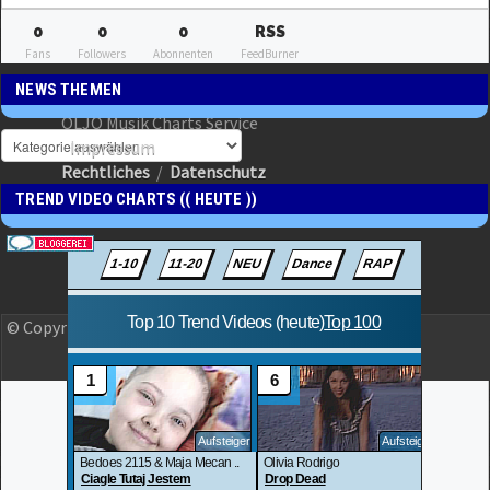
0
0
0
RSS
Fans
Followers
Abonnenten
FeedBurner
NEWS THEMEN
OLJO Musik Charts Service
Impressum
Rechtliches
/
Datenschutz
TREND VIDEO CHARTS (( HEUTE ))
© Copyright 2023 OLJO