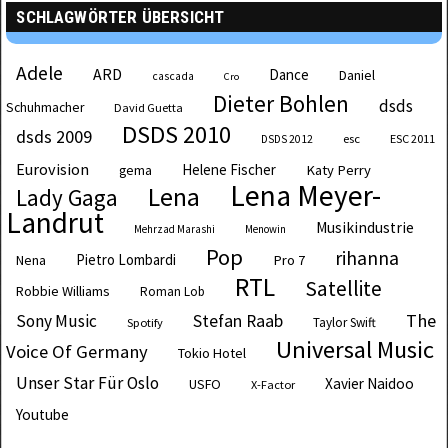
SCHLAGWÖRTER ÜBERSICHT
Adele
ARD
Dance
Daniel
cascada
Cro
Dieter Bohlen
dsds
Schuhmacher
David Guetta
DSDS 2010
dsds 2009
esc
ESC 2011
DSDS 2012
Eurovision
Helene Fischer
Katy Perry
gema
Lena Meyer-
Lena
Lady Gaga
Landrut
Musikindustrie
Mehrzad Marashi
Menowin
Pop
rihanna
Pietro Lombardi
Pro 7
Nena
RTL
Satellite
Robbie Williams
Roman Lob
The
Sony Music
Stefan Raab
Taylor Swift
Spotify
Universal Music
Voice Of Germany
Tokio Hotel
Unser Star Für Oslo
Xavier Naidoo
USFO
X-Factor
Youtube