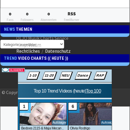
0
0
0
RSS
Fans
Followers
Abonnenten
FeedBurner
NEWS
THEMEN
OLJO Musik Charts Service
Impressum
Rechtliches
/
Datenschutz
TREND
VIDEO CHARTS (( HEUTE ))
© Copyright 2023 OLJO