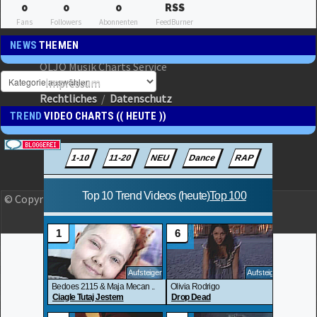
0
0
0
RSS
Fans
Followers
Abonnenten
FeedBurner
NEWS
THEMEN
OLJO Musik Charts Service
Impressum
Rechtliches
/
Datenschutz
TREND
VIDEO CHARTS (( HEUTE ))
© Copyright 2023 OLJO