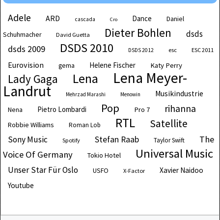
Adele
ARD
Dance
Daniel
cascada
Cro
Dieter Bohlen
dsds
Schuhmacher
David Guetta
DSDS 2010
dsds 2009
esc
ESC 2011
DSDS 2012
Eurovision
Helene Fischer
Katy Perry
gema
Lena Meyer-
Lena
Lady Gaga
Landrut
Musikindustrie
Mehrzad Marashi
Menowin
Pop
rihanna
Pietro Lombardi
Pro 7
Nena
RTL
Satellite
Robbie Williams
Roman Lob
The
Sony Music
Stefan Raab
Taylor Swift
Spotify
Universal Music
Voice Of Germany
Tokio Hotel
Unser Star Für Oslo
Xavier Naidoo
USFO
X-Factor
Youtube