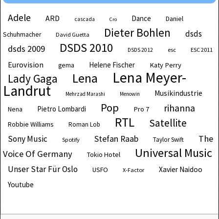
Adele
ARD
Dance
Daniel
cascada
Cro
Dieter Bohlen
dsds
Schuhmacher
David Guetta
DSDS 2010
dsds 2009
esc
ESC 2011
DSDS 2012
Eurovision
Helene Fischer
Katy Perry
gema
Lena Meyer-
Lena
Lady Gaga
Landrut
Musikindustrie
Mehrzad Marashi
Menowin
Pop
rihanna
Pietro Lombardi
Pro 7
Nena
RTL
Satellite
Robbie Williams
Roman Lob
The
Sony Music
Stefan Raab
Taylor Swift
Spotify
Universal Music
Voice Of Germany
Tokio Hotel
Unser Star Für Oslo
Xavier Naidoo
USFO
X-Factor
Youtube