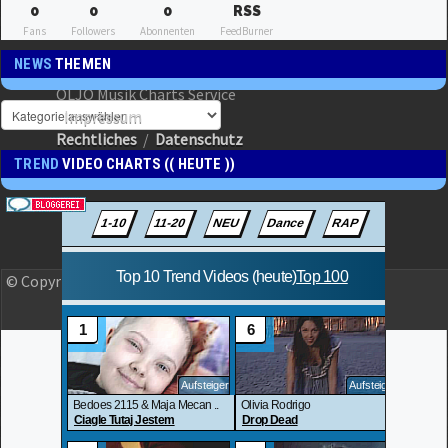
0
0
0
RSS
Fans
Followers
Abonnenten
FeedBurner
NEWS
THEMEN
OLJO Musik Charts Service
Impressum
Rechtliches
/
Datenschutz
TREND
VIDEO CHARTS (( HEUTE ))
© Copyright 2023 OLJO