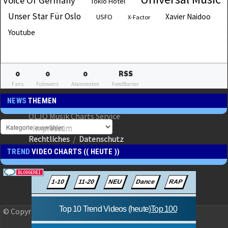
Voice Of Germany
Tokio Hotel
Unser Star Für Oslo
Xavier Naidoo
USFO
X-Factor
Youtube
0
0
0
RSS
Fans
Followers
Abonnenten
FeedBurner
NEWS
THEMEN
OLJO Musik Charts Service
Impressum
Rechtliches
/
Datenschutz
TREND
VIDEO CHARTS (( HEUTE ))
© Copyright 2023 OLJO