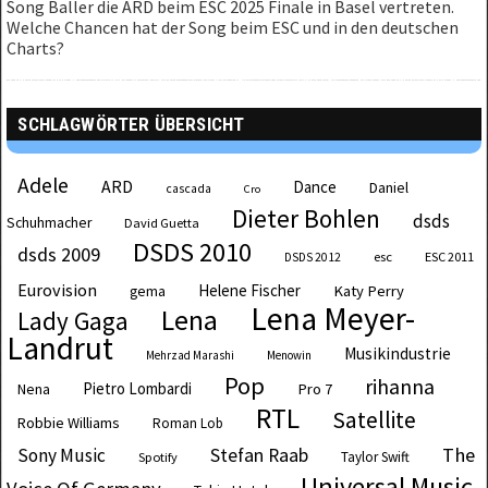
Song Baller die ARD beim ESC 2025 Finale in Basel vertreten.
Welche Chancen hat der Song beim ESC und in den deutschen
Charts?
SCHLAGWÖRTER ÜBERSICHT
Adele
ARD
Dance
Daniel
cascada
Cro
Dieter Bohlen
dsds
Schuhmacher
David Guetta
DSDS 2010
dsds 2009
esc
ESC 2011
DSDS 2012
Eurovision
Helene Fischer
Katy Perry
gema
Lena Meyer-
Lena
Lady Gaga
Landrut
Musikindustrie
Mehrzad Marashi
Menowin
Pop
rihanna
Pietro Lombardi
Pro 7
Nena
RTL
Satellite
Robbie Williams
Roman Lob
The
Sony Music
Stefan Raab
Taylor Swift
Spotify
Universal Music