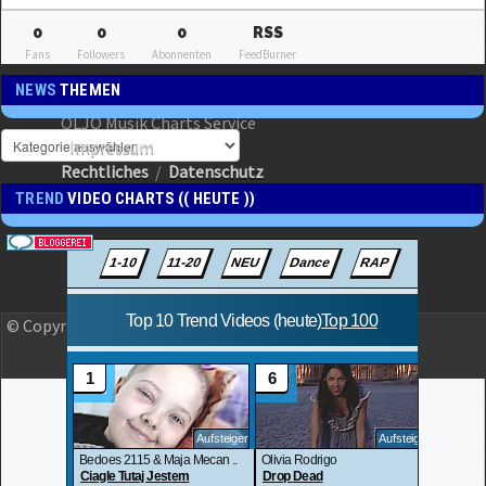
0
0
0
RSS
Fans
Followers
Abonnenten
FeedBurner
NEWS
THEMEN
OLJO Musik Charts Service
Impressum
Rechtliches
/
Datenschutz
TREND
VIDEO CHARTS (( HEUTE ))
© Copyright 2023 OLJO