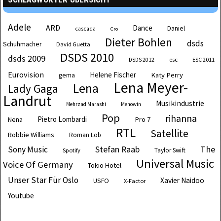
Adele
ARD
Dance
Daniel
cascada
Cro
Dieter Bohlen
dsds
Schuhmacher
David Guetta
DSDS 2010
dsds 2009
esc
ESC 2011
DSDS 2012
Eurovision
Helene Fischer
Katy Perry
gema
Lena Meyer-
Lena
Lady Gaga
Landrut
Musikindustrie
Mehrzad Marashi
Menowin
Pop
rihanna
Pietro Lombardi
Pro 7
Nena
RTL
Satellite
Robbie Williams
Roman Lob
The
Sony Music
Stefan Raab
Taylor Swift
Spotify
Universal Music
Voice Of Germany
Tokio Hotel
Unser Star Für Oslo
Xavier Naidoo
USFO
X-Factor
Youtube