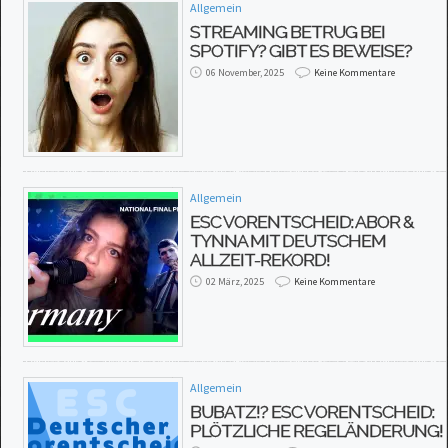
Allgemein
STREAMING BETRUG BEI
SPOTIFY? GIBT ES BEWEISE?
06 November, 2025
Keine Kommentare
Allgemein
ESC VORENTSCHEID: ABOR &
TYNNA MIT DEUTSCHEM
ALLZEIT-REKORD!
02 März, 2025
Keine Kommentare
Allgemein
BUBATZ!? ESC VORENTSCHEID:
PLÖTZLICHE REGELÄNDERUNG!