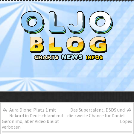
Aura Dione: Platz 1 mit
Das Supertalent, DSDS und
Rekord in Deutschland mit
die zweite Chance für Daniel
Geronimo, aber Video bleibt
Lopes
verboten