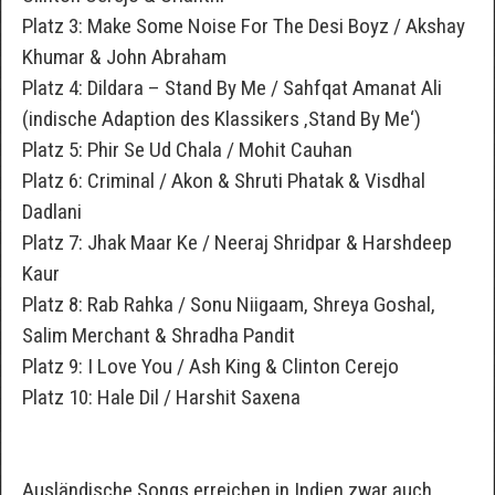
Platz 3: Make Some Noise For The Desi Boyz / Akshay
Khumar & John Abraham
Platz 4: Dildara – Stand By Me / Sahfqat Amanat Ali
(indische Adaption des Klassikers ‚Stand By Me‘)
Platz 5: Phir Se Ud Chala / Mohit Cauhan
Platz 6: Criminal / Akon & Shruti Phatak & Visdhal
Dadlani
Platz 7: Jhak Maar Ke / Neeraj Shridpar & Harshdeep
Kaur
Platz 8: Rab Rahka / Sonu Niigaam, Shreya Goshal,
Salim Merchant & Shradha Pandit
Platz 9: I Love You / Ash King & Clinton Cerejo
Platz 10: Hale Dil / Harshit Saxena
Ausländische Songs erreichen in Indien zwar auch