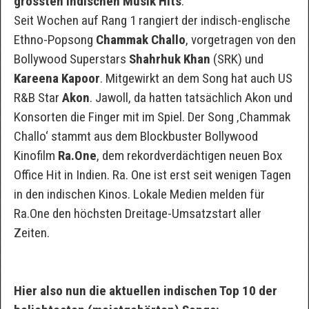
grössten indischen Musik Hits
.
Seit Wochen auf Rang 1 rangiert der indisch-englische
Ethno-Popsong
Chammak Challo
, vorgetragen von den
Bollywood Superstars
Shahrhuk Khan
(SRK) und
Kareena Kapoor
. Mitgewirkt an dem Song hat auch US
R&B Star
Akon
. Jawoll, da hatten tatsächlich Akon und
Konsorten die Finger mit im Spiel. Der Song ‚Chammak
Challo‘ stammt aus dem Blockbuster Bollywood
Kinofilm
Ra.One
, dem rekordverdächtigen neuen Box
Office Hit in Indien. Ra. One ist erst seit wenigen Tagen
in den indischen Kinos. Lokale Medien melden für
Ra.One den höchsten Dreitage-Umsatzstart aller
Zeiten.
Hier also nun die aktuellen indischen Top 10 der