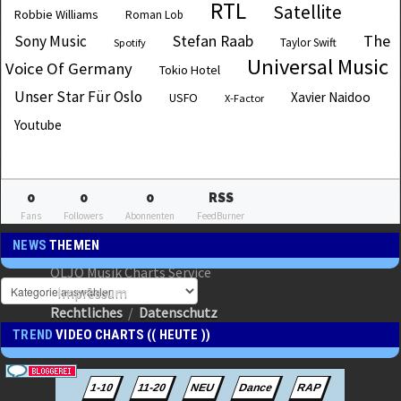
RTL
Satellite
Robbie Williams
Roman Lob
The
Sony Music
Stefan Raab
Taylor Swift
Spotify
Universal Music
Voice Of Germany
Tokio Hotel
Unser Star Für Oslo
Xavier Naidoo
USFO
X-Factor
Youtube
0
0
0
RSS
Fans
Followers
Abonnenten
FeedBurner
NEWS
THEMEN
OLJO Musik Charts Service
Impressum
Rechtliches
/
Datenschutz
TREND
VIDEO CHARTS (( HEUTE ))