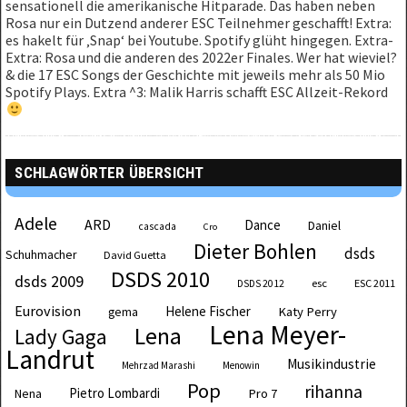
sensationell die amerikanische Hitparade. Das haben neben
Rosa nur ein Dutzend anderer ESC Teilnehmer geschafft! Extra:
es hakelt für ‚Snap‘ bei Youtube. Spotify glüht hingegen. Extra-
Extra: Rosa und die anderen des 2022er Finales. Wer hat wieviel?
& die 17 ESC Songs der Geschichte mit jeweils mehr als 50 Mio
Spotify Plays. Extra ^3: Malik Harris schafft ESC Allzeit-Rekord
SCHLAGWÖRTER ÜBERSICHT
Adele
ARD
Dance
Daniel
cascada
Cro
Dieter Bohlen
dsds
Schuhmacher
David Guetta
DSDS 2010
dsds 2009
esc
ESC 2011
DSDS 2012
Eurovision
Helene Fischer
Katy Perry
gema
Lena Meyer-
Lena
Lady Gaga
Landrut
Musikindustrie
Mehrzad Marashi
Menowin
Pop
rihanna
Pietro Lombardi
Pro 7
Nena