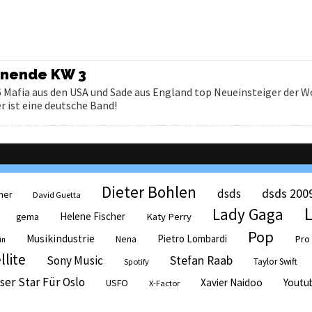
enende KW 3
 Mafia aus den USA und Sade aus England top Neueinsteiger der W
 ist eine deutsche Band!
Dieter Bohlen
dsds 200
dsds
her
David Guetta
Lady Gaga
Helene Fischer
Katy Perry
gema
Pop
Musikindustrie
Pietro Lombardi
Pro
Nena
in
llite
Sony Music
Stefan Raab
Taylor Swift
Spotify
ser Star Für Oslo
Xavier Naidoo
Youtu
USFO
X-Factor