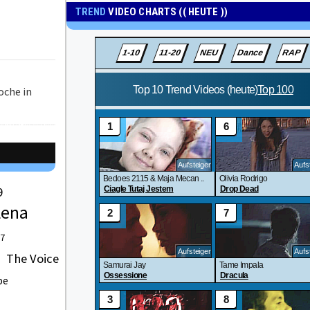
TREND
VIDEO CHARTS (( HEUTE ))
oche in
9
Lena
 7
The Voice
be