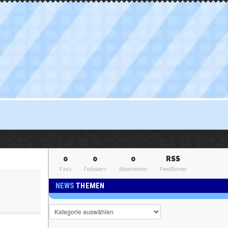
0
0
0
RSS
Fans
Followers
Abonnenten
FeedBurner
NEWS
THEMEN
News
Themen