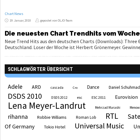
Chart News
19. Januar, 2010
gepostet von OLJO-Team
Die neuesten Chart Trendhits vom Woch
Neue Trend Hits aus den deutschen Charts (Downloads): Three 6
Deutschland. Loser der Woche ist Herbert Grönemeyer. Gewinner
SCHLAGWÖRTER ÜBERSICHT
Adele
ARD
Dance
Daniel Schuhmac
cascada
Cro
DSDS 2010
Eurovision
esc
ESC 2011
DSDS 2012
Lena Meyer-Landrut
Mehrzad Marashi
Menow
RTL
Sate
rihanna
Robbie Williams
Roman Lob
Universal Music
Of Germany
Un
Tokio Hotel