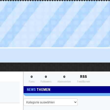
0
0
0
RSS
Fans
Followers
Abonnenten
FeedBurner
NEWS
THEMEN
News
Themen