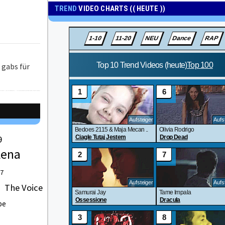
TREND
VIDEO CHARTS (( HEUTE ))
 gabs für
9
Lena
 7
The Voice
be