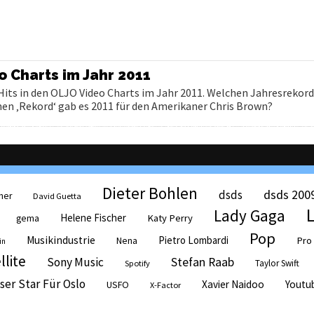
o Charts im Jahr 2011
its in den OLJO Video Charts im Jahr 2011. Welchen Jahresrekord
en ‚Rekord‘ gab es 2011 für den Amerikaner Chris Brown?
Dieter Bohlen
dsds 200
dsds
her
David Guetta
Lady Gaga
Helene Fischer
Katy Perry
gema
Pop
Musikindustrie
Pietro Lombardi
Pro
Nena
in
llite
Sony Music
Stefan Raab
Taylor Swift
Spotify
ser Star Für Oslo
Xavier Naidoo
Youtu
USFO
X-Factor