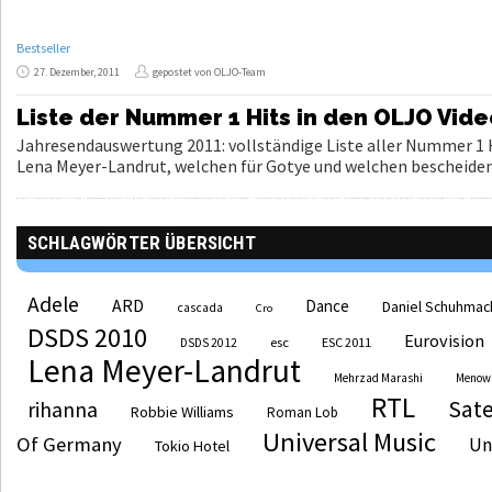
Bestseller
27. Dezember, 2011
gepostet von OLJO-Team
Liste der Nummer 1 Hits in den OLJO Vide
Jahresendauswertung 2011: vollständige Liste aller Nummer 1 H
Lena Meyer-Landrut, welchen für Gotye und welchen bescheiden
SCHLAGWÖRTER ÜBERSICHT
Adele
ARD
Dance
Daniel Schuhmac
cascada
Cro
DSDS 2010
Eurovision
esc
ESC 2011
DSDS 2012
Lena Meyer-Landrut
Mehrzad Marashi
Menow
RTL
Sate
rihanna
Robbie Williams
Roman Lob
Universal Music
Of Germany
Un
Tokio Hotel