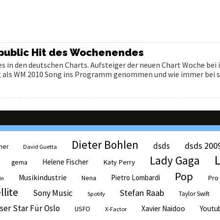
public Hit des Wochenendes
in den deutschen Charts. Aufsteiger der neuen Chart Woche bei 
g als WM 2010 Song ins Programm genommen und wie immer bei s
Dieter Bohlen
dsds 200
dsds
her
David Guetta
Lady Gaga
Helene Fischer
Katy Perry
gema
Pop
Musikindustrie
Pietro Lombardi
Pro
Nena
in
llite
Sony Music
Stefan Raab
Taylor Swift
Spotify
ser Star Für Oslo
Xavier Naidoo
Youtu
USFO
X-Factor