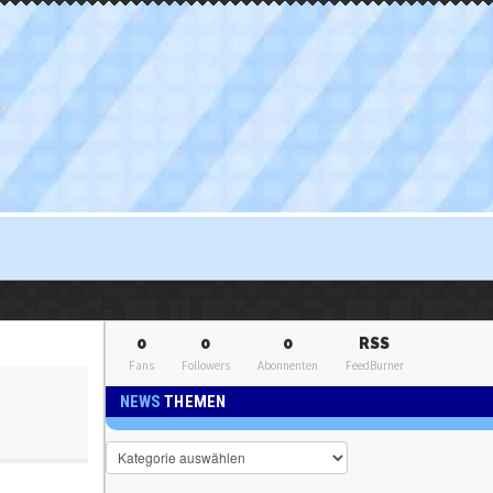
0
0
0
RSS
Fans
Followers
Abonnenten
FeedBurner
NEWS
THEMEN
News
Themen