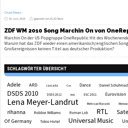
Chart News
19. Juni, 2010
gepostet von OLJO-Team
ZDF WM 2010 Song Marchin On von OneRe
Marchin On der US Popgruppe OneRepublic Hit des Wochenendes 
Warum hat das ZDF wieder einen amerikanisch/englischen Son
Großereignissen keinen Titel aus deutscher Produktion?
SCHLAGWÖRTER ÜBERSICHT
Adele
ARD
Dance
Daniel Schuhmac
cascada
Cro
DSDS 2010
Eurovision
esc
ESC 2011
DSDS 2012
Lena Meyer-Landrut
Mehrzad Marashi
Menow
RTL
Sate
rihanna
Robbie Williams
Roman Lob
Universal Music
Of Germany
Un
Tokio Hotel