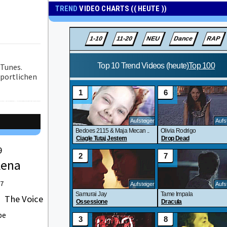
TREND
VIDEO CHARTS (( HEUTE ))
iTunes.
portlichen
9
Lena
 7
The Voice
be