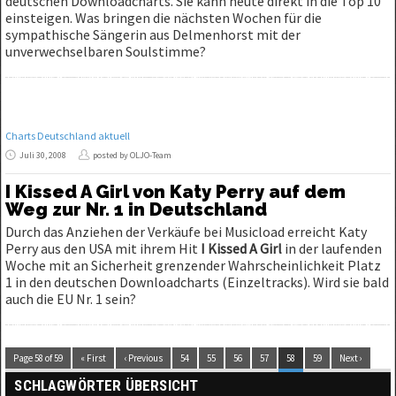
deutschen Downloadcharts. Sie kann heute direkt in die Top 10
einsteigen. Was bringen die nächsten Wochen für die
sympathische Sängerin aus Delmenhorst mit der
unverwechselbaren Soulstimme?
Charts Deutschland aktuell
Juli 30, 2008
posted by OLJO-Team
I Kissed A Girl von Katy Perry auf dem
Weg zur Nr. 1 in Deutschland
Durch das Anziehen der Verkäufe bei Musicload erreicht Katy
Perry aus den USA mit ihrem Hit
I Kissed A Girl
in der laufenden
Woche mit an Sicherheit grenzender Wahrscheinlichkeit Platz
1 in den deutschen Downloadcharts (Einzeltracks). Wird sie bald
auch die EU Nr. 1 sein?
Page 58 of 59
« First
‹ Previous
54
55
56
57
58
59
Next ›
SCHLAGWÖRTER ÜBERSICHT