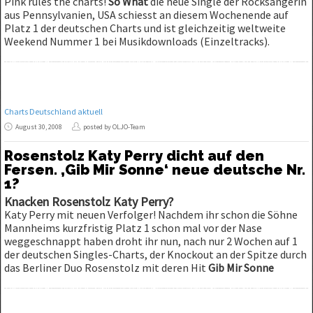
Pink rules the charts!
So What
die neue Single der Rocksängerin
aus Pennsylvanien, USA schiesst an diesem Wochenende auf
Platz 1 der deutschen Charts und ist gleichzeitig weltweite
Weekend Nummer 1 bei Musikdownloads (Einzeltracks).
Charts Deutschland aktuell
August 30, 2008
posted by OLJO-Team
Rosenstolz Katy Perry dicht auf den
Fersen. ‚Gib Mir Sonne‘ neue deutsche Nr.
1?
Knacken Rosenstolz Katy Perry?
Katy Perry mit neuen Verfolger! Nachdem ihr schon die Söhne
Mannheims kurzfristig Platz 1 schon mal vor der Nase
weggeschnappt haben droht ihr nun, nach nur 2 Wochen auf 1
der deutschen Singles-Charts, der Knockout an der Spitze durch
das Berliner Duo Rosenstolz mit deren Hit
Gib Mir Sonne