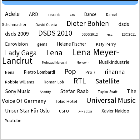
Adele
ARD
Dance
Daniel
cascada
Cro
Dieter Bohlen
dsds
Schuhmacher
David Guetta
DSDS 2010
dsds 2009
esc
ESC 2011
DSDS 2012
Eurovision
Helene Fischer
Katy Perry
gema
Lena Meyer-
Lena
Lady Gaga
Landrut
Musikindustrie
Mehrzad Marashi
Menowin
Pop
rihanna
Pietro Lombardi
Pro 7
Nena
RTL
Satellite
Robbie Williams
Roman Lob
The
Sony Music
Stefan Raab
Taylor Swift
Spotify
Universal Music
Voice Of Germany
Tokio Hotel
Unser Star Für Oslo
Xavier Naidoo
USFO
X-Factor
Youtube