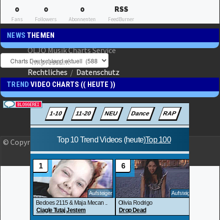
0
0
0
RSS
Fans
Followers
Abonnenten
FeedBurner
NEWS
THEMEN
OLJO Musik Charts Service
Impressum
Rechtliches
/
Datenschutz
TREND
VIDEO CHARTS (( HEUTE ))
© Copyright 2023 OLJO