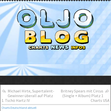
Michael Hirte, Supertalent-
Britney Spears mit Circus
Gewinner überall auf Platz
(Single + Album) Platz 1
1. Tschö Hartz IV
Charts USA
Charts Deutschland aktuell