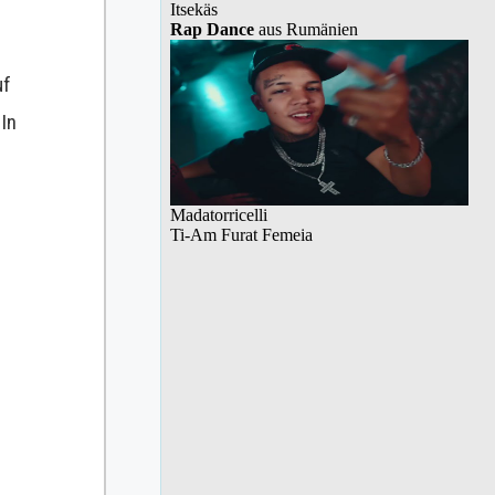
uf
 In
r