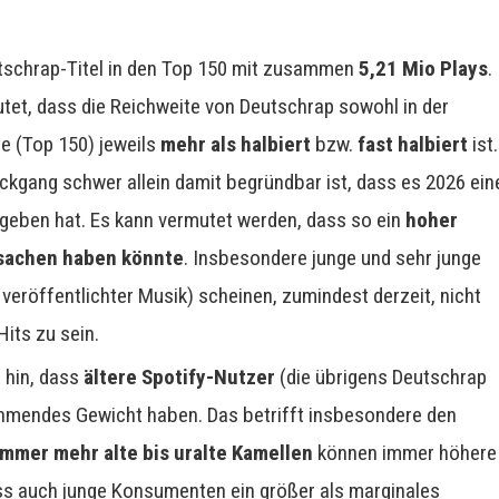
utschrap-Titel in den Top 150 mit zusammen
5,21 Mio Plays
.
utet, dass die Reichweite von Deutschrap sowohl in der
ze (Top 150) jeweils
mehr als halbiert
bzw.
fast halbiert
ist.
ckgang schwer allein damit begründbar ist, dass es 2026 ein
eben hat. Es kann vermutet werden, dass so ein
hoher
rsachen haben könnte
. Insbesondere junge und sehr junge
eröffentlichter Musik) scheinen, zumindest derzeit, nicht
its zu sein.
 hin, dass
ältere Spotify-Nutzer
(die übrigens Deutschrap
mendes Gewicht haben. Das betrifft insbesondere den
Immer mehr alte bis uralte Kamellen
können immer höhere
ass auch junge Konsumenten ein größer als marginales