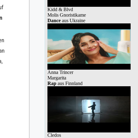
uf
in
en
an
a,