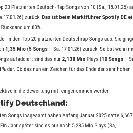
Top 20 Platzierten Deutsch-Rap Songs von 10 (Sa., 18.01.25) a
Sa 17.01.26) zurück.
Das ist beim Marktführer Spotify DE e
en Rückgang um 60%.
der in den Top 20 platzierten Deutschrap Songs aus. Sie ging
och
1,35 Mio
(
5 Songs
– Sa, 17.01.26) zurück. Selbst wenn m
ongs aufaddiert sind das nur
2,138 Mio
Plays (
10 Songs
– S
41%
dar. Ob das nun ein Zeichen für das Ende der sehr hohen
ktive in die Bewertung mit reingenommen werden.
tify Deutschland:
lten Songs insgesamt haben Anfang Januar 2025 satte 6,667
n Jahr später sind es nur noch 5,285 Mio Plays (Sa,