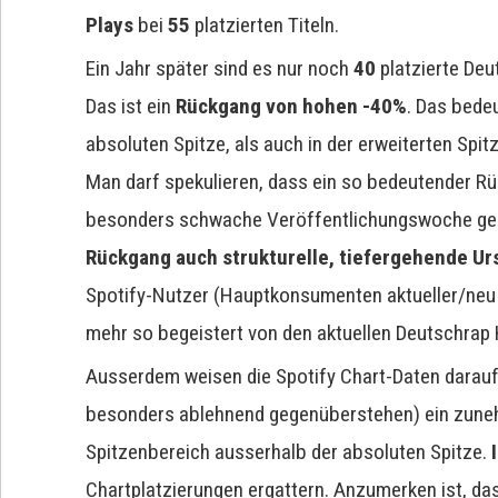
Plays
bei
55
platzierten Titeln.
Ein Jahr später sind es nur noch
40
platzierte De
Das ist ein
Rückgang von hohen -40%
. Das bede
absoluten Spitze, als auch in der erweiterten Spit
Man darf spekulieren, dass ein so bedeutender Rü
besonders schwache Veröffentlichungswoche geg
Rückgang auch strukturelle, tiefergehende U
Spotify-Nutzer (Hauptkonsumenten aktueller/neu v
mehr so begeistert von den aktuellen Deutschrap H
Ausserdem weisen die Spotify Chart-Daten darauf
besonders ablehnend gegenüberstehen) ein zuneh
Spitzenbereich ausserhalb der absoluten Spitze.
Chartplatzierungen ergattern. Anzumerken ist, d