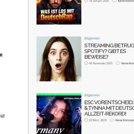
19 Januar, 2026
Keine Komm
Allgemein
STREAMING BETRUG
SPOTIFY? GIBT ES
fe
BEWEISE?
06 November, 2025
Keine Ko
Allgemein
ESC VORENTSCHEID:
& TYNNA MIT DEUT
ALLZEIT-REKORD!
nur
02 März, 2025
Keine Kommen