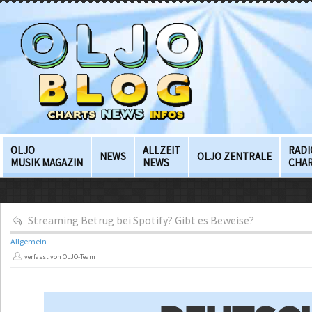
OLJO
ALLZEIT
RADI
NEWS
OLJO ZENTRALE
MUSIK MAGAZIN
NEWS
CHA
Streaming Betrug bei Spotify? Gibt es Beweise?
Allgemein
verfasst von OLJO-Team