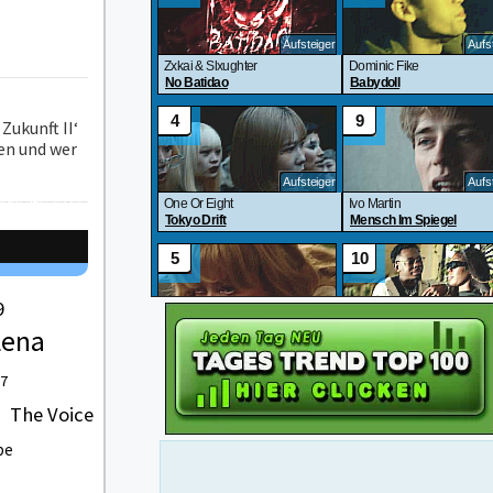
Zukunft II‘
fen und wer
9
Lena
 7
The Voice
be