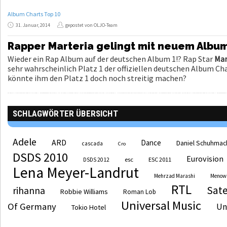
Album Charts Top 10
31. Januar, 2014
gepostet von OLJO-Team
Rapper Marteria gelingt mit neuem Album 
Wieder ein Rap Album auf der deutschen Album 1!? Rap Star
Mar
sehr wahrscheinlich Platz 1 der offiziellen deutschen Album Ch
könnte ihm den Platz 1 doch noch streitig machen?
SCHLAGWÖRTER ÜBERSICHT
Adele
ARD
Dance
Daniel Schuhmac
cascada
Cro
DSDS 2010
Eurovision
esc
ESC 2011
DSDS 2012
Lena Meyer-Landrut
Mehrzad Marashi
Menow
RTL
Sate
rihanna
Robbie Williams
Roman Lob
Universal Music
Of Germany
Un
Tokio Hotel