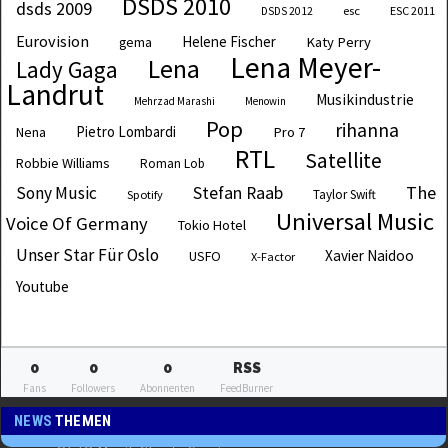
DSDS 2010
dsds 2009
esc
ESC 2011
DSDS 2012
Eurovision
Helene Fischer
Katy Perry
gema
Lena Meyer-
Lena
Lady Gaga
Landrut
Musikindustrie
Mehrzad Marashi
Menowin
Pop
rihanna
Pietro Lombardi
Pro 7
Nena
RTL
Satellite
Robbie Williams
Roman Lob
The
Sony Music
Stefan Raab
Taylor Swift
Spotify
Universal Music
Voice Of Germany
Tokio Hotel
Unser Star Für Oslo
Xavier Naidoo
USFO
X-Factor
Youtube
0
0
0
RSS
Fans
Followers
Abonnenten
FeedBurner
NEWS
THEMEN