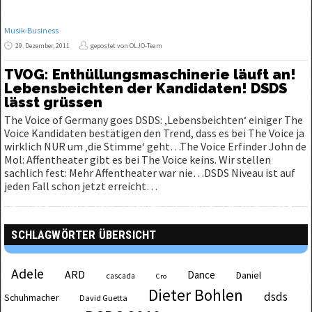
Musik-Business
29. Dezember, 2011
gepostet von OLJO-Team
TVOG: Enthüllungsmaschinerie läuft an!
Lebensbeichten der Kandidaten! DSDS
lässt grüssen
The Voice of Germany goes DSDS: ‚Lebensbeichten‘ einiger The
Voice Kandidaten bestätigen den Trend, dass es bei The Voice ja
wirklich NUR um ‚die Stimme‘ geht…The Voice Erfinder John de
Mol: Affentheater gibt es bei The Voice keins. Wir stellen
sachlich fest: Mehr Affentheater war nie…DSDS Niveau ist auf
jeden Fall schon jetzt erreicht…
SCHLAGWÖRTER ÜBERSICHT
Adele
ARD
Dance
Daniel
cascada
Cro
Dieter Bohlen
dsds
Schuhmacher
David Guetta