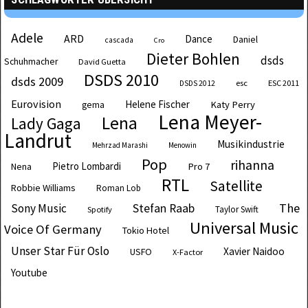
Adele
ARD
Dance
Daniel
cascada
Cro
Dieter Bohlen
dsds
Schuhmacher
David Guetta
DSDS 2010
dsds 2009
esc
ESC 2011
DSDS 2012
Eurovision
Helene Fischer
Katy Perry
gema
Lena Meyer-
Lena
Lady Gaga
Landrut
Musikindustrie
Mehrzad Marashi
Menowin
Pop
rihanna
Pietro Lombardi
Pro 7
Nena
RTL
Satellite
Robbie Williams
Roman Lob
The
Sony Music
Stefan Raab
Taylor Swift
Spotify
Universal Music
Voice Of Germany
Tokio Hotel
Unser Star Für Oslo
Xavier Naidoo
USFO
X-Factor
Youtube