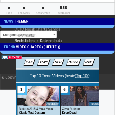
0
0
0
RSS
Fans
Followers
Abonnenten
FeedBurner
NEWS
THEMEN
OLJO Musik Charts Service
Impressum
Rechtliches
/
Datenschutz
TREND
VIDEO CHARTS (( HEUTE ))
© Copyright 2023 OLJO