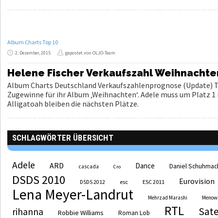
Album Charts Top 10
2. Dezember, 2015
gepostet von OLJO-Team
Helene Fischer Verkaufszahl Weihnachten 
Album Charts Deutschland Verkaufszahlenprognose (Update) To
Zugewinne für ihr Album ‚Weihnachten‘. Adele muss um Platz 1 
Alligatoah bleiben die nächsten Plätze.
SCHLAGWÖRTER ÜBERSICHT
Adele
ARD
Dance
Daniel Schuhmac
cascada
Cro
DSDS 2010
Eurovision
esc
ESC 2011
DSDS 2012
Lena Meyer-Landrut
Mehrzad Marashi
Menow
RTL
Sate
rihanna
Robbie Williams
Roman Lob