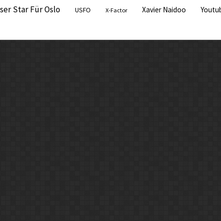
ser Star Für Oslo
Xavier Naidoo
Youtu
USFO
X-Factor