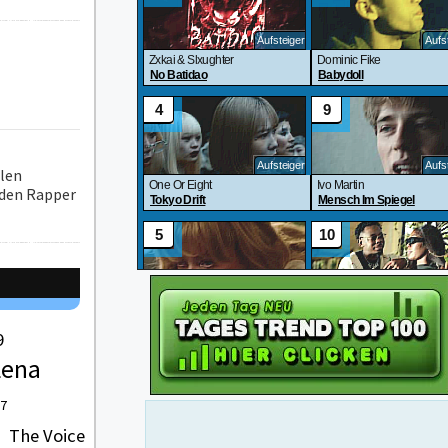
hlen
 den Rapper
9
Lena
 7
The Voice