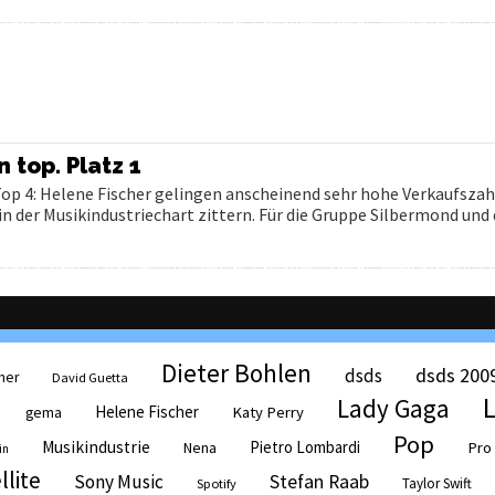
top. Platz 1
p 4: Helene Fischer gelingen anscheinend sehr hohe Verkaufsza
in der Musikindustriechart zittern. Für die Gruppe Silbermond und
Dieter Bohlen
dsds 200
dsds
her
David Guetta
Lady Gaga
Helene Fischer
Katy Perry
gema
Pop
Musikindustrie
Pietro Lombardi
Pro
Nena
in
llite
Sony Music
Stefan Raab
Taylor Swift
Spotify