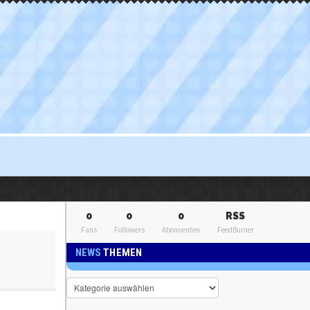
0
0
0
RSS
Fans
Followers
Abonnenten
FeedBurner
NEWS
THEMEN
News
Themen