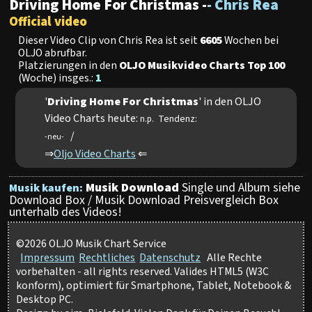
Driving Home For Christmas -
- Chris Rea
Official video
Dieser Video Clip von Chris Rea ist seit
6605
Wochen bei
OLJO abrufbar.
Platzierungen in den
OLJO Musikvideo Charts Top 100
(Woche) insges.:
1
'
Driving Home For Christmas
' in den OLJO
Video Charts heute:
Tendenz:
n.p.
/
-neu-
⇒
Oljo Video Charts
⇐
Musik Download
Single und Album siehe
Musik kaufen:
Download Box / Musik Download Preisvergleich Box
unterhalb des Videos!
©2026 OLJO Musik Chart Service
Impressum
Rechtliches
Datenschutz
Alle Rechte
vorbehalten - all rights reserved. Valides HTML5 (W3C
konform), optimiert für Smartphone, Tablet, Notebook &
Desktop PC.