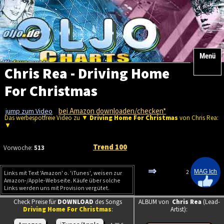
Menü
Chris Rea - Driving Home
For Christmas
bei Amazon downloaden/checken*
jump zum Video
Das werbespotfreie Video zu ▼
Driving Home For Christmas
von Chris Rea:
▼
Trend 100
Vorwoche:
513
⇒
2
Links mit Text 'Amazon' o. 'iTunes', weisen zur
Amazon-/Apple-Webseite. Käufe über solche
Links werden uns mit Provision vergütet.
Check Preise für
DOWNLOAD
des Songs
ALBUM von
Chris Rea
(Lead-
Driving Home For Christmas
:
Artist):