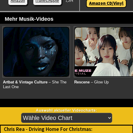
Amazon
iTunes/Apple
1,29 €
Amazon CD/Vinyl
Mehr Musik-Videos
Artbat & Vintage Culture
– She The
Rescene
– Glow Up
Last One
Chris Rea - Driving Home For Christmas: