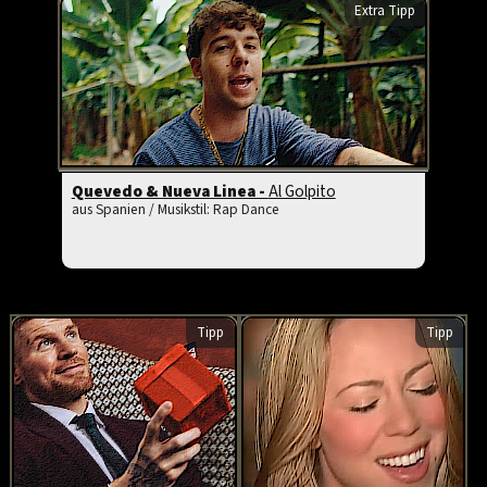
Extra Tipp
Quevedo & Nueva Linea -
Al Golpito
aus Spanien / Musikstil: Rap Dance
Tipp
Tipp