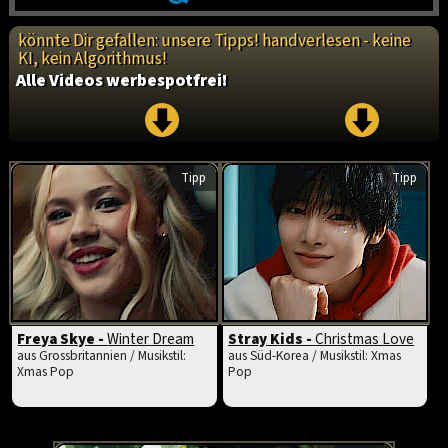
könnte Dir gefallen: unsere Tipps! handverlesen - keine
KI, kein Algorithmus!
Alle Videos werbespotfrei!
Tipp
Tipp
Freya Skye -
Winter Dream
Stray Kids -
Christmas Love
aus Grossbritannien / Musikstil:
aus Süd-Korea / Musikstil: Xmas
Xmas Pop
Pop