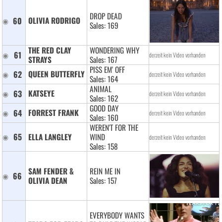
DROP DEAD
60
OLIVIA RODRIGO 
Sales: 169
THE RED CLAY 
WONDERING WHY
61
derzeit kein Video vorhanden
STRAYS 
Sales: 167
PISS EM' OFF
62
QUEEN BUTTERFLY 
derzeit kein Video vorhanden
Sales: 164
ANIMAL
63
KATSEYE 
derzeit kein Video vorhanden
Sales: 162
GOOD DAY
64
FORREST FRANK 
derzeit kein Video vorhanden
Sales: 160
WEREN'T FOR THE
65
ELLA LANGLEY 
WIND
derzeit kein Video vorhanden
Sales: 158
SAM FENDER & 
REIN ME IN
66
OLIVIA DEAN 
Sales: 157
EVERYBODY WANTS