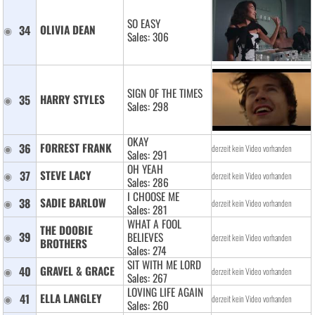
SO EASY
34
OLIVIA DEAN 
Sales: 306
SIGN OF THE TIMES
35
HARRY STYLES 
Sales: 298
OKAY
36
FORREST FRANK 
derzeit kein Video vorhanden
Sales: 291
OH YEAH
37
STEVE LACY 
derzeit kein Video vorhanden
Sales: 286
I CHOOSE ME
38
SADIE BARLOW 
derzeit kein Video vorhanden
Sales: 281
WHAT A FOOL
THE DOOBIE 
39
BELIEVES
derzeit kein Video vorhanden
BROTHERS 
Sales: 274
SIT WITH ME LORD
40
GRAVEL & GRACE 
derzeit kein Video vorhanden
Sales: 267
LOVING LIFE AGAIN
41
ELLA LANGLEY 
derzeit kein Video vorhanden
Sales: 260