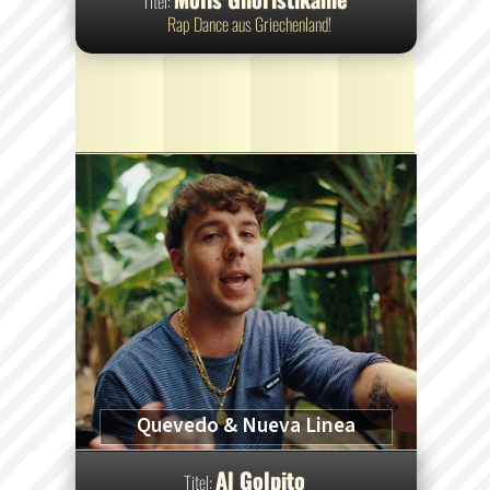
Titel:
Rap Dance aus Griechenland!
Quevedo & Nueva Linea
Al Golpito
Titel: