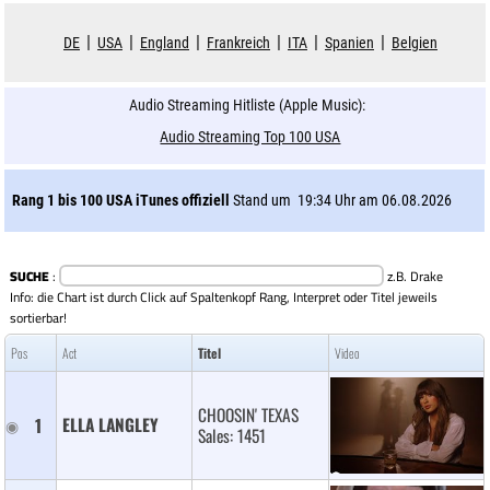
|
|
|
|
|
|
DE
USA
England
Frankreich
ITA
Spanien
Belgien
Audio Streaming Hitliste (Apple Music):
Audio Streaming Top 100 USA
Rang 1 bis 100 USA iTunes offiziell
Stand um 19:34 Uhr am 06.08.2026
SUCHE
:
z.B. Drake
Info: die Chart ist durch Click auf Spaltenkopf Rang, Interpret oder Titel jeweils
sortierbar!
Pos
Act
Titel
Video
CHOOSIN' TEXAS
1
ELLA LANGLEY 
Sales: 1451