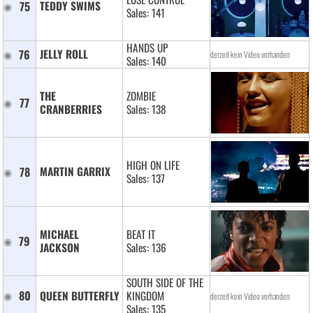
75
TEDDY SWIMS 
Sales: 141
HANDS UP
76
JELLY ROLL 
derzeit kein Video vorhanden
Sales: 140
THE 
ZOMBIE
77
CRANBERRIES 
Sales: 138
HIGH ON LIFE
78
MARTIN GARRIX 
Sales: 137
MICHAEL 
BEAT IT
79
JACKSON 
Sales: 136
SOUTH SIDE OF THE
80
QUEEN BUTTERFLY 
KINGDOM
derzeit kein Video vorhanden
Sales: 135