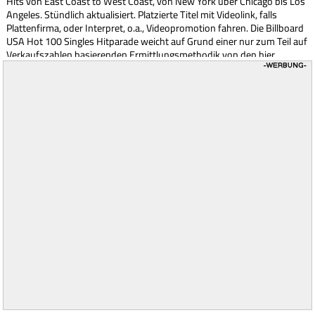
Hits von East Coast to West Coast, von New York über Chicago bis Los
Angeles. Stündlich aktualisiert. Platzierte Titel mit Videolink, falls
Plattenfirma, oder Interpret, o.a., Videopromotion fahren. Die Billboard
USA Hot 100 Singles Hitparade weicht auf Grund einer nur zum Teil auf
Verkaufszahlen basierenden Ermittlungsmethodik von den hier
gezeigten Daten, die offiziell von iTunes eingespielt werden, z.T.
deutlich ab.