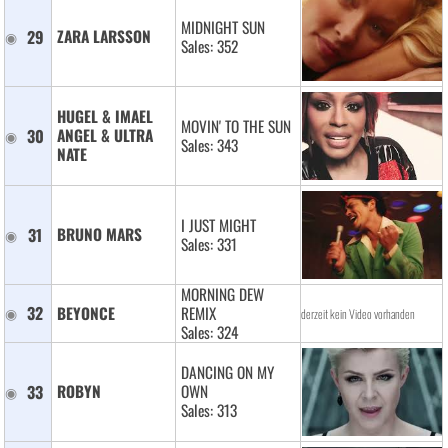
MIDNIGHT SUN
29
ZARA LARSSON 
Sales: 352
HUGEL & IMAEL 
MOVIN' TO THE SUN
30
ANGEL & ULTRA 
Sales: 343
NATE 
I JUST MIGHT
31
BRUNO MARS 
Sales: 331
MORNING DEW
32
BEYONCE 
REMIX
derzeit kein Video vorhanden
Sales: 324
DANCING ON MY
33
ROBYN 
OWN
Sales: 313