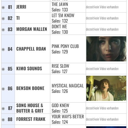
THE JAWN
81
JERRI 
derzeit kein Video vorhanden
Sales: 133
LET 'EM KNOW
82
TI 
derzeit kein Video vorhanden
Sales: 132
DON'T WE
83
MORGAN WALLEN 
derzeit kein Video vorhanden
Sales: 130
PINK PONY CLUB
84
CHAPPELL ROAN 
Sales: 129
RISE SLOW
85
KIMO SOUNDS 
derzeit kein Video vorhanden
Sales: 127
MYSTICAL MAGICAL
86
BENSON BOONE 
Sales: 126
SONG HOUSE & 
GOD KNEW
87
derzeit kein Video vorhanden
BUTTER & GRIT 
Sales: 125
YOUR WAY'S BETTER
88
FORREST FRANK 
derzeit kein Video vorhanden
Sales: 124