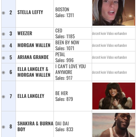
BOSTON
2
STELLA LEFTY 
Sales: 1311
CEO
3
WEEZER 
derzeit kein Video vorhanden
Sales: 1185
BEEN BY NOW
4
MORGAN WALLEN 
derzeit kein Video vorhanden
Sales: 1071
PETAL
5
ARIANA GRANDE 
derzeit kein Video vorhanden
Sales: 996
I CAN'T LOVE YOU
ELLA LANGLEY & 
6
ANYMORE
derzeit kein Video vorhanden
MORGAN WALLEN 
Sales: 917
BE HER
7
ELLA LANGLEY 
Sales: 879
SHAKIRA & BURNA 
DAI DAI
8
BOY 
Sales: 833