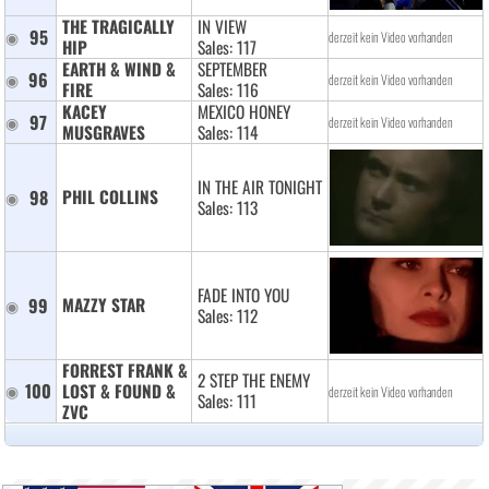
THE TRAGICALLY 
IN VIEW
95
derzeit kein Video vorhanden
HIP 
Sales: 117
EARTH & WIND & 
SEPTEMBER
96
derzeit kein Video vorhanden
FIRE 
Sales: 116
KACEY 
MEXICO HONEY
97
derzeit kein Video vorhanden
MUSGRAVES 
Sales: 114
IN THE AIR TONIGHT
98
PHIL COLLINS 
Sales: 113
FADE INTO YOU
99
MAZZY STAR 
Sales: 112
FORREST FRANK & 
2 STEP THE ENEMY
100
LOST & FOUND & 
derzeit kein Video vorhanden
Sales: 111
ZVC 