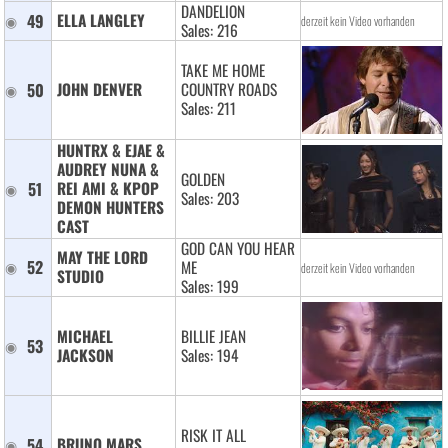
DANDELION
49
ELLA LANGLEY 
derzeit kein Video vorhanden
Sales: 216
TAKE ME HOME
50
JOHN DENVER 
COUNTRY ROADS
Sales: 211
HUNTRX & EJAE & 
AUDREY NUNA & 
GOLDEN
51
REI AMI & KPOP 
Sales: 203
DEMON HUNTERS 
CAST 
GOD CAN YOU HEAR
MAY THE LORD 
52
ME
derzeit kein Video vorhanden
STUDIO 
Sales: 199
MICHAEL 
BILLIE JEAN
53
JACKSON 
Sales: 194
RISK IT ALL
54
BRUNO MARS 