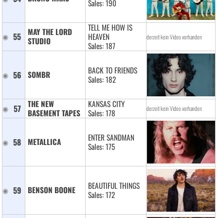
Sales: 190
TELL ME HOW IS
MAY THE LORD 
55
HEAVEN
derzeit kein Video vorhanden
STUDIO 
Sales: 187
BACK TO FRIENDS
56
SOMBR 
Sales: 182
THE NEW 
KANSAS CITY
57
derzeit kein Video vorhanden
BASEMENT TAPES 
Sales: 178
ENTER SANDMAN
58
METALLICA 
Sales: 175
BEAUTIFUL THINGS
59
BENSON BOONE 
Sales: 172