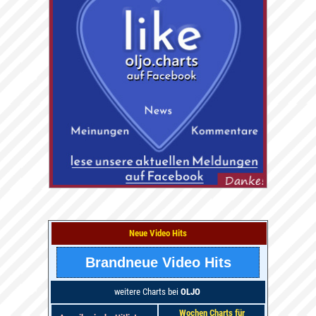
Neue Video Hits
Brandneue Video Hits
weitere Charts bei
OLJO
Wochen Charts für