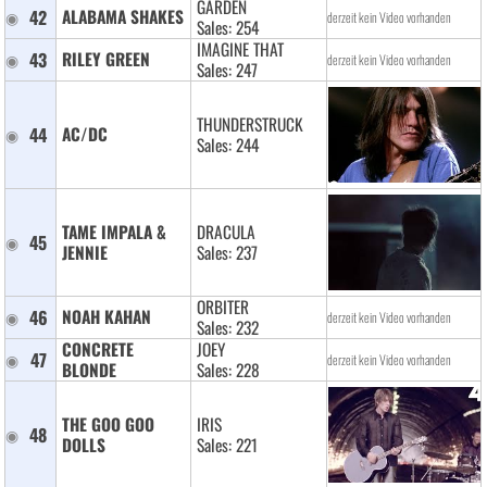
GARDEN
42
ALABAMA SHAKES 
derzeit kein Video vorhanden
Sales: 254
IMAGINE THAT
43
RILEY GREEN 
derzeit kein Video vorhanden
Sales: 247
THUNDERSTRUCK
44
AC/DC 
Sales: 244
TAME IMPALA & 
DRACULA
45
JENNIE 
Sales: 237
ORBITER
46
NOAH KAHAN 
derzeit kein Video vorhanden
Sales: 232
CONCRETE 
JOEY
47
derzeit kein Video vorhanden
BLONDE 
Sales: 228
THE GOO GOO 
IRIS
48
DOLLS 
Sales: 221