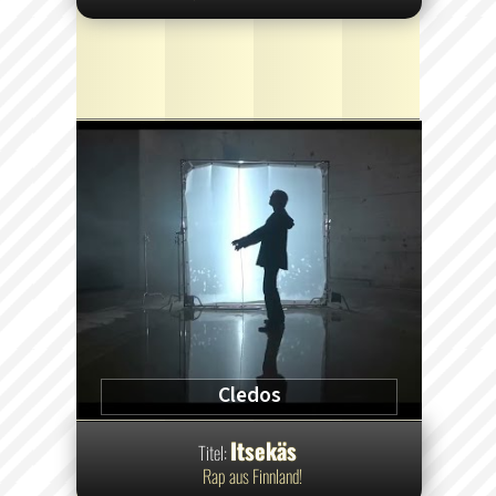
Cledos
Itsekäs
Titel:
Rap aus Finnland!