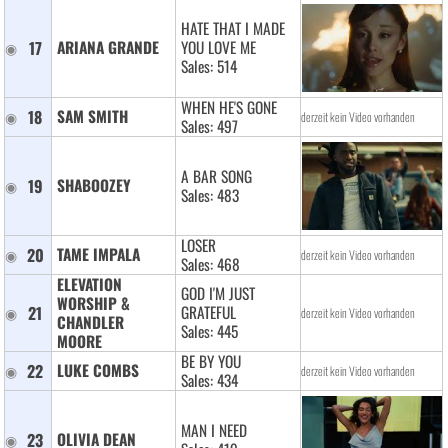
HATE THAT I MADE
17
ARIANA GRANDE 
YOU LOVE ME
Sales: 514
WHEN HE'S GONE
18
SAM SMITH 
derzeit kein Video vorhanden
Sales: 497
A BAR SONG
19
SHABOOZEY 
Sales: 483
LOSER
20
TAME IMPALA 
derzeit kein Video vorhanden
Sales: 468
ELEVATION 
GOD I'M JUST
WORSHIP & 
21
GRATEFUL
derzeit kein Video vorhanden
CHANDLER 
Sales: 445
MOORE 
BE BY YOU
22
LUKE COMBS 
derzeit kein Video vorhanden
Sales: 434
MAN I NEED
23
OLIVIA DEAN 