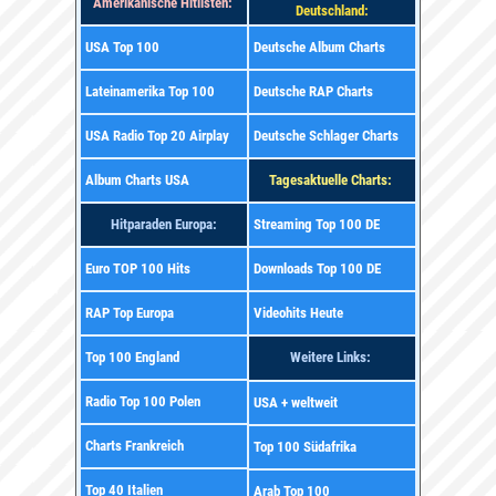
Amerikanische Hitlisten:
Deutschland:
USA Top 100
Deutsche Album Charts
Lateinamerika Top 100
Deutsche RAP Charts
USA Radio Top 20 Airplay
Deutsche Schlager Charts
Album Charts USA
Tagesaktuelle Charts:
Hitparaden Europa:
Streaming Top 100 DE
Euro TOP 100 Hits
Downloads Top 100 DE
RAP Top Europa
Videohits Heute
Top 100 England
Weitere Links:
Radio Top 100 Polen
USA + weltweit
Charts Frankreich
Top 100 Südafrika
Top 40 Italien
Arab Top 100