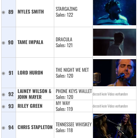
STARGAZING
89
MYLES SMITH 
Sales: 122
DRACULA
90
TAME IMPALA 
Sales: 121
THE NIGHT WE MET
91
LORD HURON 
Sales: 120
LAINEY WILSON & 
PHONE KEYS WALLET
92
derzeit kein Video vorhanden
JOHN MAYER 
Sales: 120
MY WAY
93
RILEY GREEN 
derzeit kein Video vorhanden
Sales: 119
TENNESSEE WHISKEY
94
CHRIS STAPLETON 
Sales: 118