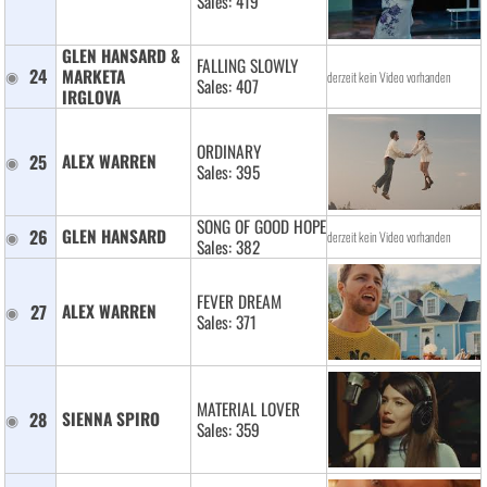
Sales: 419
GLEN HANSARD & 
FALLING SLOWLY
24
MARKETA 
derzeit kein Video vorhanden
Sales: 407
IRGLOVA 
ORDINARY
25
ALEX WARREN 
Sales: 395
SONG OF GOOD HOPE
26
GLEN HANSARD 
derzeit kein Video vorhanden
Sales: 382
FEVER DREAM
27
ALEX WARREN 
Sales: 371
MATERIAL LOVER
28
SIENNA SPIRO 
Sales: 359