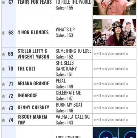
67
TEARS FOR FEARS 
TO RULE THE WORLD
Sales: 155
WHAT'S UP
68
4 NON BLONDES 
Sales: 153
STELLA LEFTY & 
SOMETHING TO LOSE
69
derzeit kein Video vorhanden
VINCENT MASON 
Sales: 152
SHE SELLS
70
THE CULT 
SANCTUARY
derzeit kein Video vorhanden
Sales: 151
PETAL
71
ARIANA GRANDE 
derzeit kein Video vorhanden
Sales: 149
CELEBRATE ME
72
INGAROSE 
derzeit kein Video vorhanden
Sales: 147
BURN MY BOAT
73
KENNY CHESNEY 
derzeit kein Video vorhanden
Sales: 146
ISSOUF MANEM 
VALHALLA CALLING
74
derzeit kein Video vorhanden
YAM 
Sales: 143
LOSE CONTROL