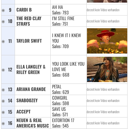
AH HA
9
CARDI B 
derzeit kein Video vorhanden
Sales: 793
THE RED CLAY 
I'M STILL FINE
10
derzeit kein Video vorhanden
STRAYS 
Sales: 751
I KNEW IT I KNEW
11
TAYLOR SWIFT 
YOU
Sales: 709
YOU LOOK LIKE YOU
ELLA LANGLEY & 
12
LOVE ME
RILEY GREEN 
Sales: 668
PETAL
13
ARIANA GRANDE 
derzeit kein Video vorhanden
Sales: 629
COWGIRL
14
SHABOOZEY 
derzeit kein Video vorhanden
Sales: 598
SAVE US
15
ACCEPT 
derzeit kein Video vorhanden
Sales: 571
NEUEN & REAL 
EXTORTION 17
16
derzeit kein Video vorhanden
AMERICA'S MUSIC 
Sales: 545