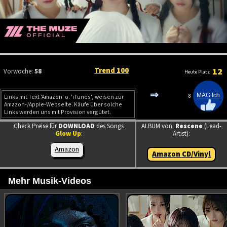
Trend 100
12
Vorwoche:
58
Heute Platz
⇒
8
Links mit Text 'Amazon' o. 'iTunes', weisen zur
Amazon-/Apple-Webseite. Käufe über solche
Links werden uns mit Provision vergütet.
Check Preise für
DOWNLOAD
des Songs
ALBUM von
Rescene
(Lead-
Glow Up
:
Artist):
Amazon
Amazon CD/Vinyl
Mehr Musik-Videos