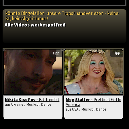
könnte Dir gefallen: unsere Tipps! handverlesen - keine
KI, kein Algorithmus!
Alle Videos werbespotfrei!
Tipp
Tipp
Nikita Kisel'ov -
Bit Trembit
Meg Stalter -
Prettiest Girl In
America
aus Ukraine / Musikstil: Dance
aus USA / Musikstil: Dance