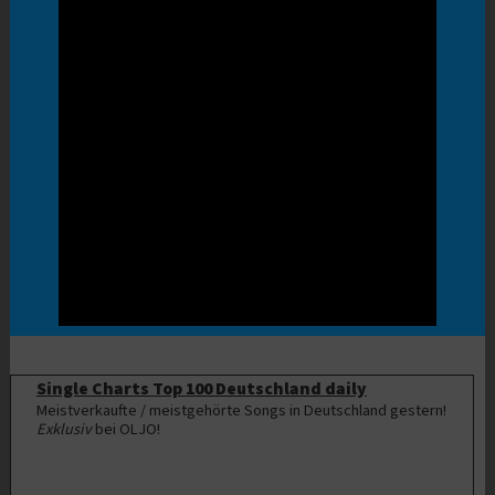
Single Charts Top 100 Deutschland daily
Meistverkaufte / meistgehörte Songs in Deutschland gestern!
Exklusiv
bei OLJO!