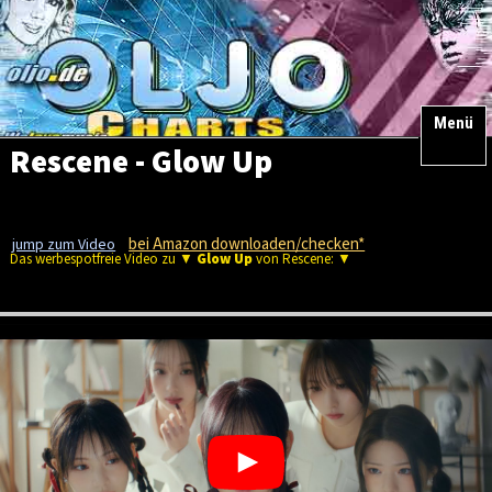
Menü
Rescene - Glow Up
bei Amazon downloaden/checken*
jump zum Video
Das werbespotfreie Video zu ▼
Glow Up
von Rescene: ▼