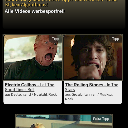
KI, kein Algorithmus!
Alle Videos werbespotfrei!
Tipp
Tipp
Let The
In The
Electric Callboy -
The Rolling Stones -
Good Times Roll
Stars
aus Deutschland / Musikstil: Rock
aus Grossbritannien / Musikstil:
Rock
Extra Tipp