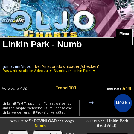
Menü
Linkin Park - Numb
bei Amazon downloaden/checken*
jump zum Video
Das werbespotfreie Video zu ▼
von Linkin Park: ▼
Numb
Trend 100
519
Vorwoche:
432
Heute Platz
⇒
34
Links mit Text 'Amazon' o. 'iTunes', weisen zur
Amazon-/Apple-Webseite. Käufe über solche
Links werden uns mit Provision vergütet.
Check Preise für
des Songs
ALBUM von
DOWNLOAD
Linkin Park
(Lead-Artist):
:
Numb