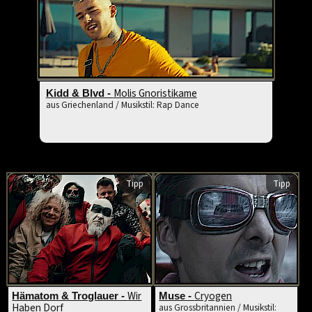
Molis Gnoristikame
Kidd & Blvd -
aus Griechenland / Musikstil: Rap Dance
Tipp
Tipp
Wir
Cryogen
Hämatom & Troglauer -
Muse -
Haben Dorf
aus Grossbritannien / Musikstil: