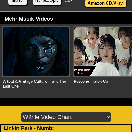
Amazon
iTunes/Apple
1,29 €
Amazon CD/Vinyl
Mehr Musik-Videos
Artbat & Vintage Culture
– She The
Rescene
– Glow Up
Last One
Linkin Park - Numb: