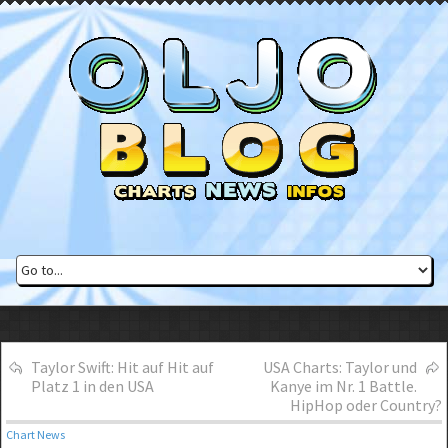
Taylor Swift: Hit auf Hit auf
USA Charts: Taylor und
Platz 1 in den USA
Kanye im Nr. 1 Battle.
HipHop oder Country?
Chart News