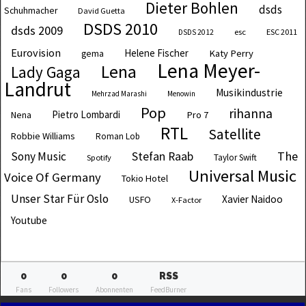
Dieter Bohlen
dsds
Schuhmacher
David Guetta
DSDS 2010
dsds 2009
esc
ESC 2011
DSDS 2012
Eurovision
Helene Fischer
Katy Perry
gema
Lena Meyer-
Lena
Lady Gaga
Landrut
Musikindustrie
Mehrzad Marashi
Menowin
Pop
rihanna
Pietro Lombardi
Pro 7
Nena
RTL
Satellite
Robbie Williams
Roman Lob
The
Sony Music
Stefan Raab
Taylor Swift
Spotify
Universal Music
Voice Of Germany
Tokio Hotel
Unser Star Für Oslo
Xavier Naidoo
USFO
X-Factor
Youtube
0
0
0
RSS
Fans
Followers
Abonnenten
FeedBurner