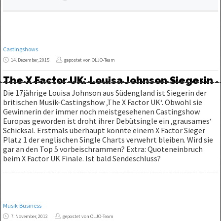
Castingshows
14. Dezember, 2015
gepostet von OLJO-Team
The X Factor UK: Louisa Johnson Siegerin
Die 17jährige Louisa Johnson aus Südengland ist Siegerin der
britischen Musik-Castingshow ‚The X Factor UK‘. Obwohl sie
Gewinnerin der immer noch meistgesehenen Castingshow
Europas geworden ist droht ihrer Debütsingle ein ‚grausames‘
Schicksal. Erstmals überhaupt könnte einem X Factor Sieger
Platz 1 der englischen Single Charts verwehrt bleiben. Wird sie
gar an den Top 5 vorbeischrammen? Extra: Quoteneinbruch
beim X Factor UK Finale. Ist bald Sendeschluss?
Musik-Business
7. November, 2012
gepostet von OLJO-Team