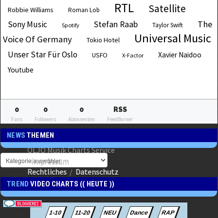
RTL
Satellite
Robbie Williams
Roman Lob
The
Sony Music
Stefan Raab
Taylor Swift
Spotify
Universal Music
Voice Of Germany
Tokio Hotel
Unser Star Für Oslo
Xavier Naidoo
USFO
X-Factor
Youtube
0
0
0
RSS
Fans
Followers
Abonnenten
FeedBurner
NEWS
THEMEN
OLJO Musik Charts Service
Impressum
Rechtliches
/
Datenschutz
TREND
VIDEO CHARTS (( HEUTE ))