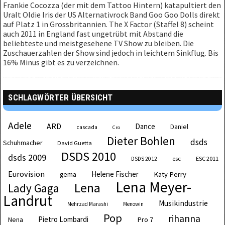
Frankie Cocozza (der mit dem Tattoo Hintern) katapultiert den
Uralt Oldie Iris der US Alternativrock Band Goo Goo Dolls direkt
auf Platz 1 in Grossbritannien. The X Factor (Staffel 8) scheint
auch 2011 in England fast ungetrübt mit Abstand die
beliebteste und meistgesehene TV Show zu bleiben. Die
Zuschauerzahlen der Show sind jedoch in leichtem Sinkflug. Bis
16% Minus gibt es zu verzeichnen.
SCHLAGWÖRTER ÜBERSICHT
Adele
ARD
Dance
Daniel
cascada
Cro
Dieter Bohlen
dsds
Schuhmacher
David Guetta
DSDS 2010
dsds 2009
esc
ESC 2011
DSDS 2012
Eurovision
Helene Fischer
Katy Perry
gema
Lena Meyer-
Lena
Lady Gaga
Landrut
Musikindustrie
Mehrzad Marashi
Menowin
Pop
rihanna
Pietro Lombardi
Pro 7
Nena