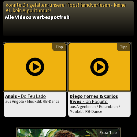
könnte Dir gefallen: unsere Tipps! handverlesen - keine
KI, kein Algorithmus!
Alle Videos werbespotfrei!
Tipp
Tipp
Anais -
Do Teu Lado
Diego Torres & Carlos
Vives -
Un Poquito
aus Angola / Musikstil: RB-Dance
aus Argentinien / Kolumbien /
Musikstil: RB-Dance
Extra Tipp