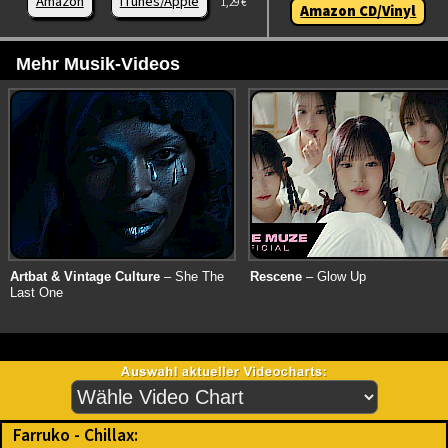
Amazon
iTunes/Apple
1,29 €
Amazon CD/Vinyl
Mehr Musik-Videos
Artbat & Vintage Culture
– She The
Rescene
– Glow Up
Last One
Farruko - Chillax: