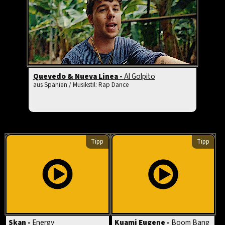
Quevedo & Nueva Linea -
Al Golpito
aus Spanien / Musikstil: Rap Dance
Tipp
Tipp
Skan -
Energy
Kuami Eugene -
Boom Bang