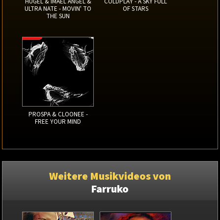
HUGEL & IMAEL ANGEL &
COLDPLAY - A SKY FULL
ULTRA NATE - MOVIN' TO
OF STARS
THE SUN
PROSPA & CLOONEE -
FREE YOUR MIND
Weitere Musikvideos von
Farruko