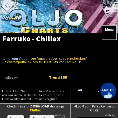
Menü
Farruko - Chillax
bei Amazon downloaden/checken*
jump zum Video
Das werbespotfreie Video zu ▼
Chillax
von Farruko: ▼
Trend 100
unplatziert
⇒
0
Links mit Text 'Amazon' o. 'iTunes', weisen zur
Amazon-/Apple-Webseite. Käufe über solche
Links werden uns mit Provision vergütet.
Check Preise für
DOWNLOAD
des Songs
ALBUM von
Farruko
(Lead-
Chillax
:
Artist):