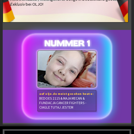
Exklusiv
bei OLJO!
auf oljo.de meistgesehen heute:
BEDOES 2115 & MAJA MECAN &
FUNDACJA CANCER FIGHTERS -
CIAGLE TUTAJ JESTEM