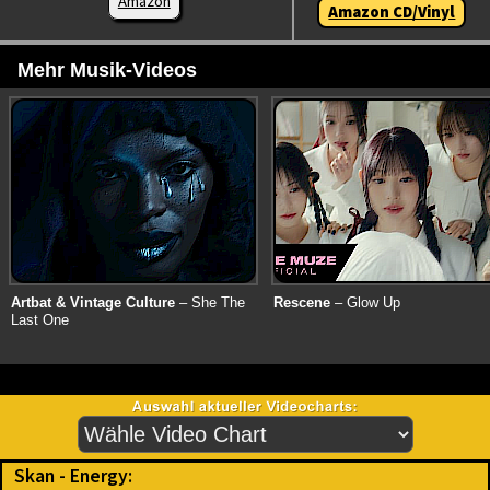
Amazon
Amazon CD/Vinyl
Mehr Musik-Videos
Artbat & Vintage Culture
– She The
Rescene
– Glow Up
Last One
Skan - Energy: