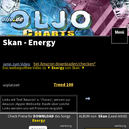
Menü
Skan - Energy
bei Amazon downloaden/checken*
jump zum Video
Das werbespotfreie Video zu ▼
Energy
von Skan: ▼
Trend 100
unplatziert
⇒
Links mit Text 'Amazon' o. 'iTunes', weisen zur
Amazon-/Apple-Webseite. Käufe über solche
Links werden uns mit Provision vergütet.
Check Preise für
DOWNLOAD
des Songs
ALBUM von
Skan
(Lead-Artist):
Energy
: