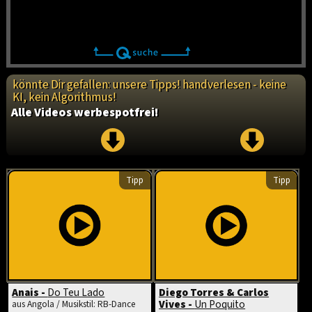
könnte Dir gefallen: unsere Tipps! handverlesen - keine
KI, kein Algorithmus!
Alle Videos werbespotfrei!
Tipp
Tipp
Anais -
Do Teu Lado
Diego Torres & Carlos
Vives -
Un Poquito
aus Angola / Musikstil: RB-Dance