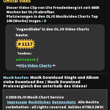
Official video
Dieser Video Clip von Ute Freudenberg ist seit
6605
Wochen bei OLJO abrufbar.
Platzierungen in den
OLJO Musikvideo Charts Top
100
(Woche) insges.:
0
'
Jugendliebe
' in den OLJO Video Charts
heute:
# 1117
Tendenz:
/
aufsteigend
⇒
Oljo Video Charts
⇐
Musik Download
Single und Album
Musik kaufen:
siehe Download Box / Musik Download
Preisvergleich Box unterhalb des Videos!
©2026 OLJO Musik Chart Service
Impressum
Rechtliches
Datenschutz
Alle Rechte
vorbehalten - all rights reserved. Valides HTML5 (W3C