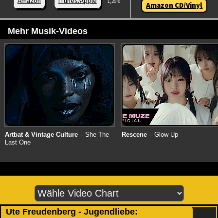
Amazon
iTunes/Apple
1,29 €
Amazon CD/Vinyl
Mehr Musik-Videos
Artbat & Vintage Culture
– She The
Rescene
– Glow Up
Last One
Ute Freudenberg - Jugendliebe: