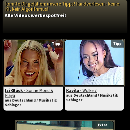
könnte Dir gefallen: unsere Tipps! handverlesen - keine
KI, kein Algorithmus!
Alle Videos werbespotfrei!
Tipp
Tipp
Isi Glück -
Sonne Mond &
Kavila -
Wolke 7
Playa
aus Deutschland / Musikstil:
Schlager
aus Deutschland / Musikstil:
Schlager
Extra