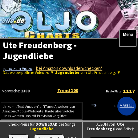
Menü
Ute Freudenberg -
Jugendliebe
bei Amazon downloaden/checken*
jump zum Video
Das werbespotfreie Video zu ▼
Jugendliebe
von Ute Freudenberg: ▼
Trend 100
1117
Vorwoche:
2380
Heute Platz
⇒
0
Links mit Text 'Amazon' o. 'iTunes', weisen zur
Amazon-/Apple-Webseite. Käufe über solche
Links werden uns mit Provision vergütet.
Check Preise für
DOWNLOAD
des Songs
ALBUM von
Ute
Jugendliebe
:
Freudenberg
(Lead-Artist):