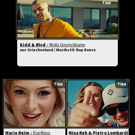
Tipp
Kidd & Blvd -
Molis Gnoristikame
aus Griechenland / Musikstil: Rap Dance
Tipp
Tipp
Marie Reim -
Kopfkino
Nina Reh & Pietro Lombardi