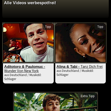
Alle Videos werbespotfrei!
Tipp
Tipp
Tanz Dich Frei
Aditotoro & Paulomuc -
Alina & Tabi -
Wunder Von New York
aus Deutschland / Musikstil:
Schlager
aus Deutschland / Musikstil:
Schlager
Extra Tipp