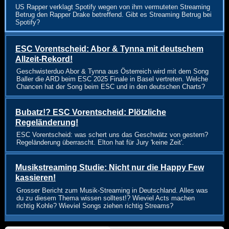
US Rapper verklagt Spotify wegen von ihm vermuteten Streaming
Betrug den Rapper Drake betreffend. Gibt es Streaming Betrug bei
Spotify?
ESC Vorentscheid: Abor & Tynna mit deutschem
Allzeit-Rekord!
Geschwisterduo Abor & Tynna aus Österreich wird mit dem Song
Baller die ARD beim ESC 2025 Finale in Basel vertreten. Welche
Chancen hat der Song beim ESC und in den deutschen Charts?
Bubatz!? ESC Vorentscheid: Plötzliche
Regeländerung!
ESC Vorentscheid: was schert uns das Geschwätz von gestern?
Regeländerung überrascht. Elton hat für Jury 'keine Zeit'.
Musikstreaming Studie: Nicht nur die Happy Few
kassieren!
Grosser Bericht zum Musik-Streaming in Deutschland. Alles was
du zu diesem Thema wissen solltest!? Wieviel Acts machen
richtig Kohle? Wieviel Songs ziehen richtig Streams?