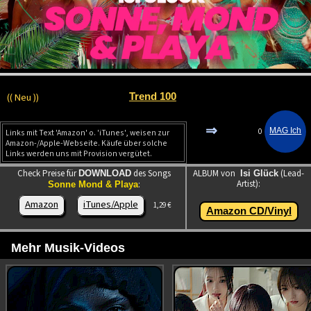
(( Neu ))
Trend 100
⇒
0
Links mit Text 'Amazon' o. 'iTunes', weisen zur
Amazon-/Apple-Webseite. Käufe über solche
Links werden uns mit Provision vergütet.
Check Preise für
des Songs
ALBUM von
(Lead-
DOWNLOAD
Isi Glück
Artist):
:
Sonne Mond & Playa
Amazon
iTunes/Apple
1,29 €
Amazon CD/Vinyl
Mehr Musik-Videos