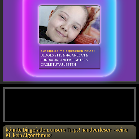
auf oljo.de meistgesehen heute:
BEDOES 2115 & MAJA MECAN &
FUNDACJA CANCER FIGHTERS -
CIAGLE TUTAJ JESTEM
könnte Dir gefallen: unsere Tipps! handverlesen - keine
KI, kein Algorithmus!