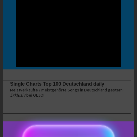
Single Charts Top 100 Deutschland daily
Meistverkaufte / meistgehörte Songs in Deutschland gestern!
Exklusiv
bei OLJO!