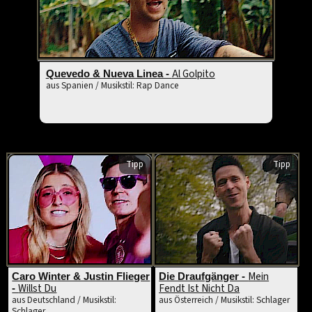
Al Golpito
Quevedo & Nueva Linea -
aus Spanien / Musikstil: Rap Dance
Tipp
Tipp
Mein
Caro Winter & Justin Flieger
Die Draufgänger -
Willst Du
Fendt Ist Nicht Da
-
aus Deutschland / Musikstil:
aus Österreich / Musikstil: Schlager
Schlager