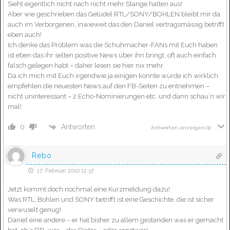
Sieht eigentlich nicht nach nicht mehr Stange halten aus!
Aber wie geschrieben das Getüdel RTL/SONY/BOHLEN bleibt mir da
auch im Verborgenen, inwieweit das den Daniel vertragsmässig betrifft
eben auch!
Ich denke das Problem was die Schuhmacher-FANs mit Euch haben
ist eben das ihr selten positive News über ihn bringt, oft auch einfach
falsch gelegen habt – daher lesen sie hier nix mehr.
Da ich mich mit Euch irgendwie ja einigen konnte würde ich wirklich
empfehlen die neuesten News auf den FB-Seiten zu entnehmen –
nicht uninteressant – 2 Echo-Nominierungen etc. und dann schau´n wir
mal!
Antworten
0
Antworten anzeigen
(1)
Rebo
17. Februar 2010 12:37
Jetzt kommt doch nochmal eine Kurzmeldung dazu!
Was RTL, Bohlen und SONY betrifft ist eine Geschichte, die ist sicher
verwuselt genug!
Daniel eine andere – er hat bisher zu allem gestanden was er gemacht