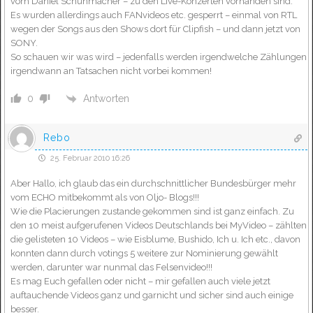
vom Daniel Schuhmacher – zu den Live-Konzerten vorhanden sind.
Es wurden allerdings auch FANvideos etc. gesperrt – einmal von RTL
wegen der Songs aus den Shows dort für Clipfish – und dann jetzt von
SONY.
So schauen wir was wird – jedenfalls werden irgendwelche Zählungen
irgendwann an Tatsachen nicht vorbei kommen!
Antworten
0
Rebo
25. Februar 2010 16:26
Aber Hallo, ich glaub das ein durchschnittlicher Bundesbürger mehr
vom ECHO mitbekommt als von Oljo- Blogs!!!
Wie die Placierungen zustande gekommen sind ist ganz einfach. Zu
den 10 meist aufgerufenen Videos Deutschlands bei MyVideo – zählten
die gelisteten 10 Videos – wie Eisblume, Bushido, Ich u. Ich etc., davon
konnten dann durch votings 5 weitere zur Nominierung gewählt
werden, darunter war nunmal das Felsenvideo!!!
Es mag Euch gefallen oder nicht – mir gefallen auch viele jetzt
auftauchende Videos ganz und garnicht und sicher sind auch einige
besser.