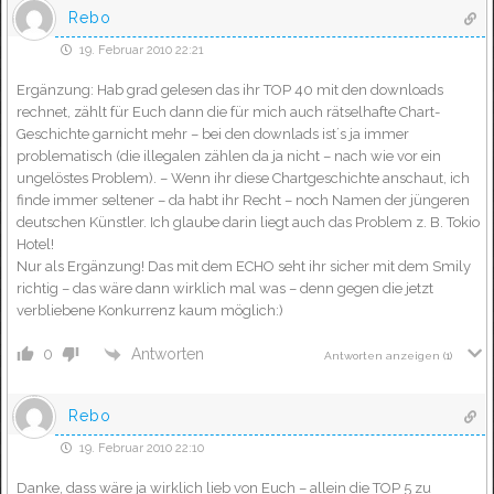
Rebo
19. Februar 2010 22:21
Ergänzung: Hab grad gelesen das ihr TOP 40 mit den downloads
rechnet, zählt für Euch dann die für mich auch rätselhafte Chart-
Geschichte garnicht mehr – bei den downlads ist´s ja immer
problematisch (die illegalen zählen da ja nicht – nach wie vor ein
ungelöstes Problem). – Wenn ihr diese Chartgeschichte anschaut, ich
finde immer seltener – da habt ihr Recht – noch Namen der jüngeren
deutschen Künstler. Ich glaube darin liegt auch das Problem z. B. Tokio
Hotel!
Nur als Ergänzung! Das mit dem ECHO seht ihr sicher mit dem Smily
richtig – das wäre dann wirklich mal was – denn gegen die jetzt
verbliebene Konkurrenz kaum möglich:)
Antworten
0
Antworten anzeigen
(1)
Rebo
19. Februar 2010 22:10
Danke, dass wäre ja wirklich lieb von Euch – allein die TOP 5 zu