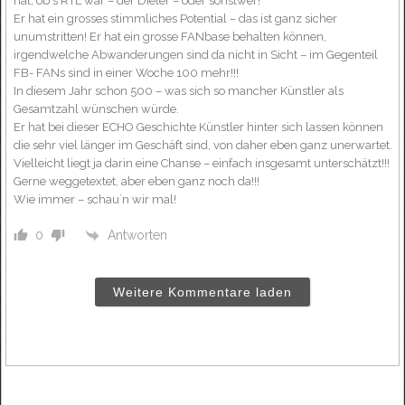
hat, ob´s RTL war – der Dieter – oder sonstwer!
Er hat ein grosses stimmliches Potential – das ist ganz sicher
unumstritten! Er hat ein grosse FANbase behalten können,
irgendwelche Abwanderungen sind da nicht in Sicht – im Gegenteil
FB- FANs sind in einer Woche 100 mehr!!!
In diesem Jahr schon 500 – was sich so mancher Künstler als
Gesamtzahl wünschen würde.
Er hat bei dieser ECHO Geschichte Künstler hinter sich lassen können
die sehr viel länger im Geschäft sind, von daher eben ganz unerwartet.
Vielleicht liegt ja darin eine Chanse – einfach insgesamt unterschätzt!!!
Gerne weggetextet, aber eben ganz noch da!!!
Wie immer – schau´n wir mal!
Antworten
0
Weitere Kommentare laden