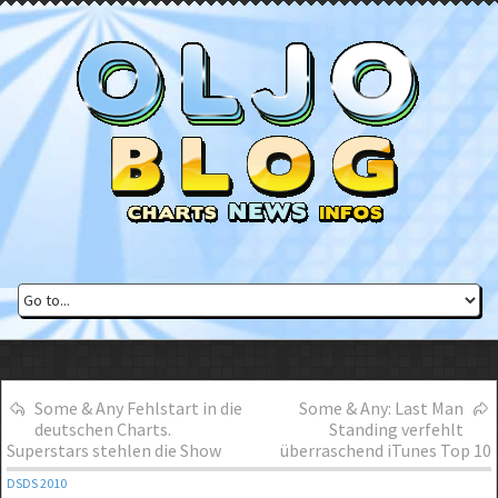
Some & Any Fehlstart in die
Some & Any: Last Man
deutschen Charts.
Standing verfehlt
Superstars stehlen die Show
überraschend iTunes Top 10
DSDS 2010