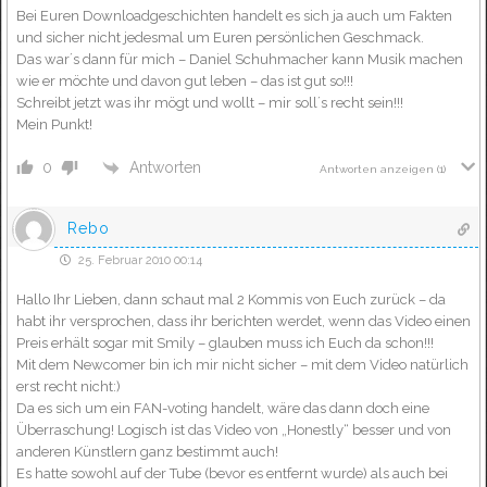
Bei Euren Downloadgeschichten handelt es sich ja auch um Fakten
und sicher nicht jedesmal um Euren persönlichen Geschmack.
Das war´s dann für mich – Daniel Schuhmacher kann Musik machen
wie er möchte und davon gut leben – das ist gut so!!!
Schreibt jetzt was ihr mögt und wollt – mir soll´s recht sein!!!
Mein Punkt!
Antworten
0
Antworten anzeigen
(1)
Rebo
25. Februar 2010 00:14
Hallo Ihr Lieben, dann schaut mal 2 Kommis von Euch zurück – da
habt ihr versprochen, dass ihr berichten werdet, wenn das Video einen
Preis erhält sogar mit Smily – glauben muss ich Euch da schon!!!
Mit dem Newcomer bin ich mir nicht sicher – mit dem Video natürlich
erst recht nicht:)
Da es sich um ein FAN-voting handelt, wäre das dann doch eine
Überraschung! Logisch ist das Video von „Honestly“ besser und von
anderen Künstlern ganz bestimmt auch!
Es hatte sowohl auf der Tube (bevor es entfernt wurde) als auch bei