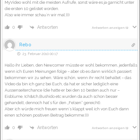
MyVideo wohl mit die meisten Aufrufe, sonst wäre es ja garnicht unter
die ersten 10 gelistet worden.
Also wie immer schau´n wir mal:)))
Antworten
0
Antworten anzeigen
(1)
Rebo
23. Februar 2010 00:17
Hallo ihr Lieben, den Newcomer müsste er wohl bekommen, jedenfalls
wenn ich Euren Meinungen folge – aber ob es dann wirklich passiert
bekommen wir zu sehen. Wäre schön, wenn ihr recht behaltet – das
Video da bin ich ganz bei Euch, da hat er sicher lediglich eine
Aussenseiterchance (die hatte er bei den 10 besten auch nur –
Eisblume, Ich&Ich,Bushido etc.wurden da auch schon besser
gehandelt, dennoch hat´s für den „Felsen“ gereicht).
Aber ich würde mich freuen wenn´s klappt weil ich von Euch dann
einen schönen positiven Beitrag bekomme:)))
Antworten
0
Antworten anzeigen
(1)