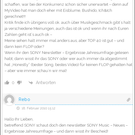
schaffen, war bei der Konkurrenz schon sicher unerwartet – denn auf
MyVideo hat man doch eher mit Eisblume, Bushido, Ich&Ich
gerechnet!!!
Kritik finde ich übrigens voll ok. auch über Musikgeschmack gibt´s halt
ja verschiedene Meinungen, auch das ist ok und wenn ihr nach Euren
Zahlen geht ist´s auch ok –
Meine sehen halt immer mal anders aus, aber TOP 40 ist gut – und
dann kein FLOP oder?
Wenn ihr den SONY Newsletter – Ergebnisse Jahresumfrage gelesen
habt, dann wisst ihr das SONY oder wer auch immer da abgestimmt
hat „Honestly“ (bester Song, bestes Video) für keinen FLOP gehalten hat
– aber wie immer schau´n wir mal!
Antworten
0
Rebo
18. Februar 2010 15:12
Hallo Ihr Lieben,
betreffend SONY schaut doch den newsletter SONY Music – Neues –
Ergebnisse Jahresumfrage – und dann wisst ihr Bescheid!